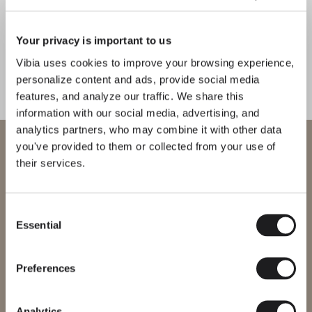
Circle
Top
Your privacy is important to us
SOFFITTO
SOFFITTO
Vibia uses cookies to improve your browsing experience,
personalize content and ads, provide social media
features, and analyze our traffic. We share this
information with our social media, advertising, and
Scopri di più su Skan e su tutte le nostre collezioni.
SCOPRI THE EDIT
Leggi tutto
analytics partners, who may combine it with other data
Benvenuto in Vibia
you've provided to them or collected from your use of
SOLUZIONI PER ILLUMINAZIONE
Come comporre con Skan?
their services.
Stai cercando di accedere al nostro
International
website
Consent
Essential
Selection
Seleziona il sito web corretto per la tua regione per assicurarti che
tutti i prodotti disponibili siano conformi alle certificazioni di
sicurezza locali. Nota che alcuni prodotti potrebbero non essere
disponibili in tutte le regioni.
Preferences
Cambia regione
Analytics