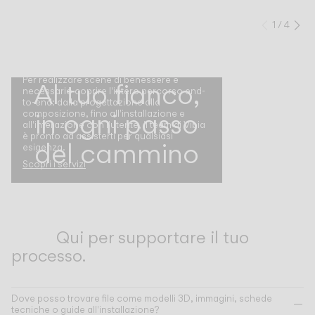
1
/
4
Preced
Su
Per realizzare scene di benessere è
Al tuo fianco,
necessario coprire l'intero percorso end-
to-end: dalla progettazione alla
in ogni passo
composizione, fino all'installazione e
all'interazione con l'utente, il team di Vibia
è pronto ad assisterti per qualsiasi
del cammino
esigenza.
Scopri i servizi
Qui per supportare il tuo
processo.
Dove posso trovare file come modelli 3D, immagini, schede
tecniche o guide all'installazione?