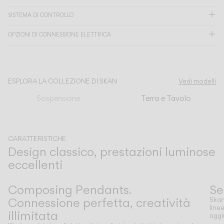
SISTEMA DI CONTROLLO
CATALOGO
OPZIONI DI CONNESSIONE ELETTRICA
US/Canada
International
ESPLORA LA COLLEZIONE DI SKAN
Vedi modelli
Sospensione
Terra e Tavolo
CARATTERISTICHE
Design classico, prestazioni luminose
eccellenti
Precedente
Successivo
Composing Pendants.
Se
Connessione perfetta, creatività
Skan
line
illimitata
aggi