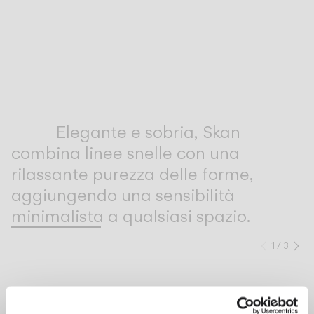
Inspirational Book
Elegante e sobria, Skan
combina linee snelle con una
rilassante purezza delle forme,
aggiungendo una sensibilità
minimalista a qualsiasi spazio.
1
/
3
Preced
Su
COMPLETA LA TUA ATMOSFERA