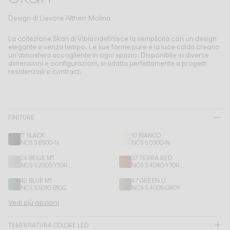
Living the Outdoor
Composing Pendants
Design di
Lievore Altherr Molina
Atmosfere Consapevoli
La collezione Skan di Vibia ridefinisce la semplicità con un design
elegante e senza tempo.
Le sue forme pure e la luce calda creano
un'atmosfera accogliente in ogni spazio. Disponibile in diverse
Servizi
dimensioni e configurazioni, si adatta perfettamente a progetti
residenziali e contract.
Download
Su di noi
FINITURE
11 BLACK
10 BIANCO
Area Professionale
NCS S 8500-N
NCS S 0300-N
24 BEIGE M1
37 TERRA RED
LINGUA
NCS S 2005-Y50R
NCS S 4040-Y70R
42 BLUE M1
47 GREEN L1
NCS S 5010-B10G
NCS S 4005-G80Y
English
Français
Español
Vedi più opzioni
Italiano
Deutsch
TEMPERATURA COLORE LED