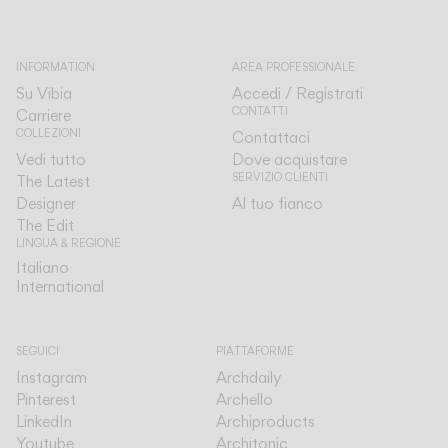
INFORMATION
AREA PROFESSIONALE
Su Vibia
Accedi / Registrati
CONTATTI
Carriere
COLLEZIONI
Contattaci
Vedi tutto
Dove acquistare
SERVIZIO CLIENTI
The Latest
Designer
Al tuo fianco
The Edit
LINGUA & REGIONE
Italiano
Italiano
International
International
SEGUICI
PIATTAFORME
Instagram
Archdaily
Pinterest
Archello
LinkedIn
Archiproducts
Youtube
Architonic