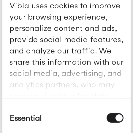
Vibia uses cookies to improve
your browsing experience,
personalize content and ads,
provide social media features,
and analyze our traffic. We
share this information with our
social media, advertising, and
analytics partners, who may
combine it with other data
you've provided to them or
Consent
Selection
Essential
collected from your use of
their services.