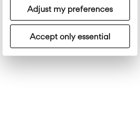
con los sistemas de control.
Adjust my preferences
Pide soporte
Accept only essential
Selecciona tu Out