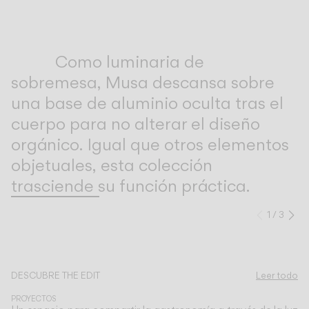
Inspirational Book
Como luminaria de
sobremesa, Musa descansa sobre
una base de aluminio oculta tras el
cuerpo para no alterar el diseño
orgánico. Igual que otros elementos
objetuales, esta colección
trasciende su función práctica.
1
/
3
Anteri
Si
Descubre más sobre Musa y todas nuestras colecciones.
DESCUBRE THE EDIT
Leer todo
PROYECTOS