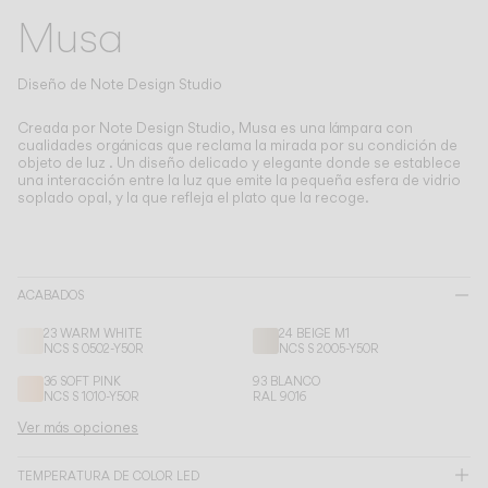
Living the Outdoor
Musa
Composing Pendants
Atmósferas Conscientes
Diseño de
Note Design Studio
Servicios
Creada por Note Design Studio, Musa es una lámpara con
cualidades orgánicas que reclama la mirada por su condición de
objeto de luz .
Un diseño delicado y elegante donde se establece
una interacción entre la luz que emite la pequeña esfera de vidrio
Descargas
soplado opal, y la que refleja el plato que la recoge.
Nosotros
ACABADOS
Área Profesional
23 WARM WHITE
24 BEIGE M1
IDIOMA
NCS S 0502-Y50R
NCS S 2005-Y50R
36 SOFT PINK
93 BLANCO
NCS S 1010-Y50R
RAL 9016
English
Français
Español
Ver más opciones
Italiano
Deutsch
TEMPERATURA DE COLOR LED