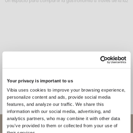
Un espacio para compartir la gastronomía a través de la luz
Your privacy is important to us
Vibia uses cookies to improve your browsing experience,
personalize content and ads, provide social media
features, and analyze our traffic. We share this
information with our social media, advertising, and
analytics partners, who may combine it with other data
Bienvenido a Vibia
you've provided to them or collected from your use of
their services.