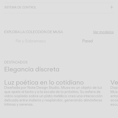
SISTEMA DE CONTROL
CATÁLOGO
US/Canada
EXPLORA LA COLECCIÓN DE MUSA
Ver modelos
Pie y Sobremesa
Pared
International
DESTACADOS
Elegancia discreta
Anterior
Siguiente
Luz poética en lo cotidiano
Ve
Diseñada por Note Design Studio, Musa es un objeto de luz
Disp
que apela al tacto y a la escala de lo próximo. Su esfera de
Musa
vidrio soplado sobre un plato metálico crea una interacción
ento
delicada entre materia y resplandor, generando atmósferas
acom
íntimas y serenas.
escu