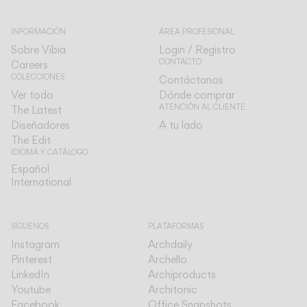
INFORMACIÓN
ÁREA PROFESIONAL
Sobre Vibia
Login / Registro
CONTACTO
Careers
COLECCIONES
Contáctanos
Ver todo
Dónde comprar
ATENCIÓN AL CLIENTE
The Latest
Diseñadores
A tu lado
The Edit
IDIOMA Y CATÁLOGO
Español
Español
International
International
SÍGUENOS
PLATAFORMAS
Instagram
Archdaily
Pinterest
Archello
LinkedIn
Archiproducts
Youtube
Architonic
Facebook
Office Snapshots