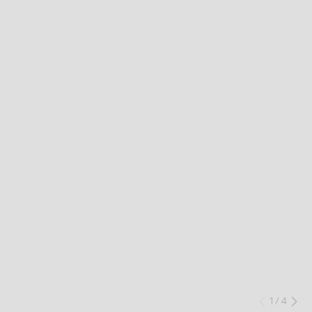
1
/
4
Anteri
Si