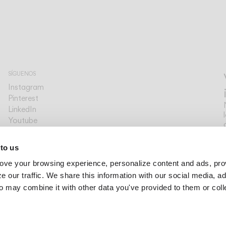
SÍGUENOS
Instagram
Pinterest
LinkedIn
Youtube
Facebook
PLATAFORMAS
 to us
Archdaily
ove your browsing experience, personalize content and ads, pro
Archello
Archiproducts
 our traffic. We share this information with our social media, ad
Architonic
o may combine it with other data you've provided to them or col
Office Snapshots