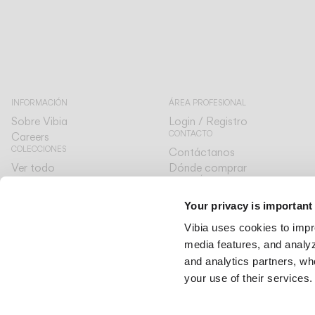
INFORMACIÓN
ÁREA PROFESIONAL
Sobre Vibia
Login / Registro
CONTACTO
Careers
COLECCIONES
Contáctanos
Ver todo
Dónde comprar
ATENCIÓN AL CLIENTE
The Latest
Diseñadores
A tu lado
Your privacy is important
The Edit
IDIOMA Y CATÁLOGO
Vibia uses cookies to impr
Español
Español
media features, and analyze
International
International
and analytics partners, wh
your use of their services.