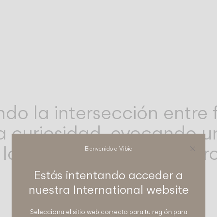
do la intersección entre
la curiosidad, evocando u
 la materialidad y una pro
Bienvenido a Vibia
Estás intentando acceder a
nuestra
International
website
Selecciona el sitio web correcto para tu región para