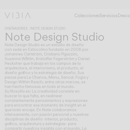
Colecciones
Servicios
Desca
DISEÑADORES
NOTE DESIGN STUDIO
Note Design Studio
Note Design Studio es un estudio de diseño
con sede en Estocolmo fundado en 2008 por
Johannes Carlström, Cristiano Pigazzini,
Susanna Wåhlin, Kristoffer Fagerström y Daniel
Hecksher que trabaja en los campos de la
arquitectura, el interiorismo, el producto, el
diseño gráfico y la estrategia de diseño. Sus
piezas para Le Chance, Menu, Sancal, Fogia y
Design Within Reach, entre otras marcas, se
han hecho famosas en todo el mundo.
Su filosofía es: La creatividad consiste en
buscar lo que falta, en realinear
constantemente pensamientos y expresiones
para encontrar ese momento de insight en el
que todo encaja. En Note colaboramos
intensamente, con pasión personal y nuestras
disciplinas de diseño -interior, producto,
gráfico, arquitectura y estrategias- para
compartir nuestros insights con el mundo. La