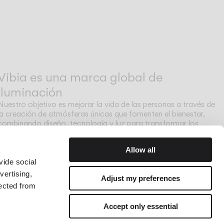
Vibia es una marca global de
iluminación
Nuestro objetivo es mejorar la vida de las personas a través de
la creación de atmósferas únicas que fomenten el bienestar,
combinando diseño, tecnología y luz para transformar los
espacios donde vivimos.
Allow all
vide social
vertising,
Adjust my preferences
lected from
Accept only essential