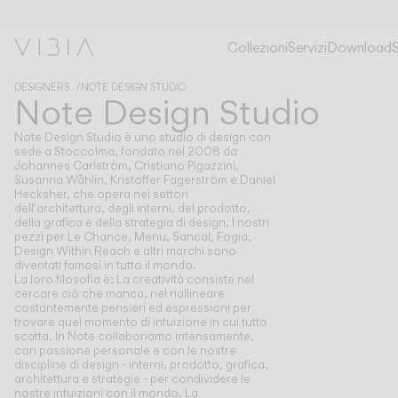
Collezioni
Servizi
Download
DESIGNERS
NOTE DESIGN STUDIO
Note Design Studio
Note Design Studio è uno studio di design con
sede a Stoccolma, fondato nel 2008 da
Johannes Carlström, Cristiano Pigazzini,
Susanna Wåhlin, Kristoffer Fagerström e Daniel
Hecksher, che opera nei settori
dell'architettura, degli interni, del prodotto,
della grafica e della strategia di design. I nostri
pezzi per Le Chance, Menu, Sancal, Fogia,
Design Within Reach e altri marchi sono
diventati famosi in tutto il mondo.
La loro filosofia è: La creatività consiste nel
cercare ciò che manca, nel riallineare
costantemente pensieri ed espressioni per
trovare quel momento di intuizione in cui tutto
scatta. In Note collaboriamo intensamente,
con passione personale e con le nostre
discipline di design - interni, prodotto, grafica,
architettura e strategie - per condividere le
nostre intuizioni con il mondo. La