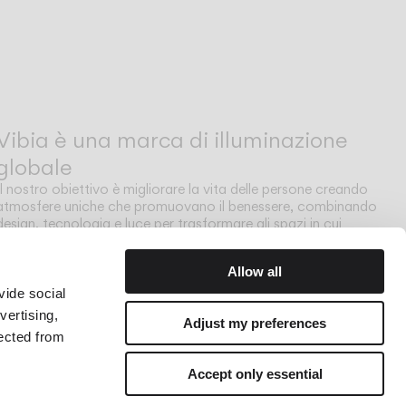
Vibia è una marca di illuminazione
globale
Il nostro obiettivo è migliorare la vita delle persone creando
atmosfere uniche che promuovano il benessere, combinando
design, tecnologia e luce per trasformare gli spazi in cui
viviamo.
Allow all
vide social
vertising,
Adjust my preferences
lected from
Accept only essential