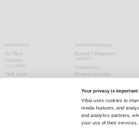
INFORMATION
AREA PROFESSIONALE
Su Vibia
Accedi / Registrati
CONTATTI
Carriere
COLLEZIONI
Contattaci
Vedi tutto
Dove acquistare
SERVIZIO CLIENTI
The Latest
Designer
Al tuo fianco
Your privacy is important
The Edit
LINGUA & REGIONE
Vibia uses cookies to impr
Italiano
Italiano
media features, and analyze
International
International
and analytics partners, wh
your use of their services.