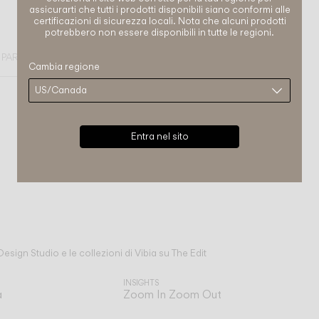
assicurarti che tutti i prodotti disponibili siano conformi alle
certificazioni di sicurezza locali. Nota che alcuni prodotti
potrebbero non essere disponibili in tutte le regioni.
PARETE
Cambia regione
Entra nel sito
Design Studio e le collezioni di Vibia su The Edit
INSIGHTS
a
Zoom In Zoom Out