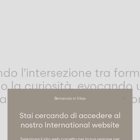
do l'intersezione tra form
o la curiosità, evocando 
la materialità e una profon
Benvenuto in Vibia
Stai cercando di accedere al
nostro
International
website
Seleziona il sito web corretto per la tua regione per