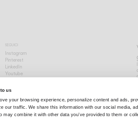
SEGUICI
Instagram
Pinterest
LinkedIn
Youtube
Facebook
PIATTAFORME
 to us
Archdaily
ove your browsing experience, personalize content and ads, pro
Archello
Archiproducts
 our traffic. We share this information with our social media, ad
Architonic
o may combine it with other data you've provided to them or col
Office Snapshots