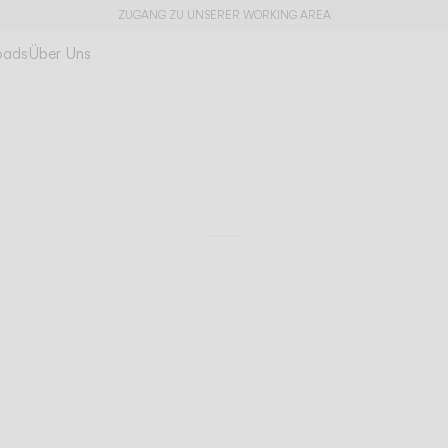
ZUGANG ZU UNSERER WORKING AREA
oads
Über Uns
Leben im Innen- u
Out
Außenbereich
Zu den technischen Da