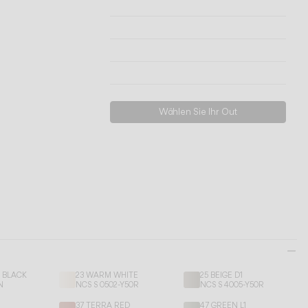
Technische Informationen
Modelle ansehen
Herunterladen
Support anfordern
Wählen Sie Ihr Out
E BLACK
23 WARM WHITE
25 BEIGE D1
N
NCS S 0502-Y50R
NCS S 4005-Y50R
K
37 TERRA RED
47 GREEN L1