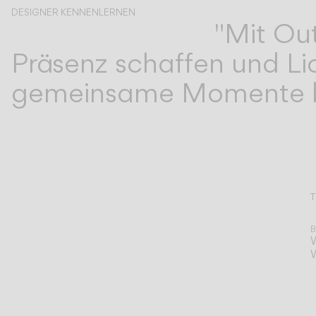
DESIGNER KENNENLERNEN
"Mit Ou
Víctor Carrasco
Präsenz schaffen und Li
gemeinsame Momente be
T
A
B
W
W
An