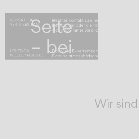
deiner
Seite
Direkter Kontakt zu einem Vibia-Vertreter in I
SUPPORT FÜR
VERTRIEBSTEAM
Region, der oder die Ihnen bei allem weiterhilf
was auch immer Sie brauchen.
– bei
Das Vibia-Expertenteam begleitet Sie bei der
LIGHTING &
WELLBEING STUDIO
Planung atmosphärischer Raumkonzepte.
jedem
Schritt
Wir sind