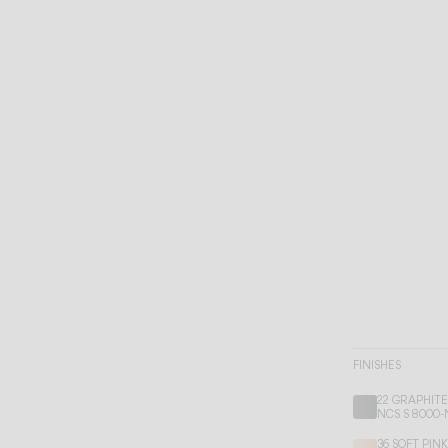
FINISHES
22 GRAPHIT
NCS S 8000-
36 SOFT PIN