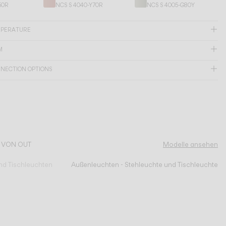
50R
NCS S 4040-Y70R
NCS S 4005-G80Y
MPERATURE
M
NNECTION OPTIONS
N VON OUT
Modelle ansehen
nd Tischleuchten
Außenleuchten - Stehleuchte und Tischleuchte