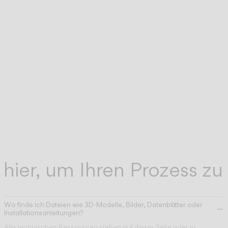
hrer
Unser Kundendienst-Team für technische
TECHNISCHER
SUPPORT
t,
Unterstützung hilft Ihnen gern bei allen Frag
die sich nach dem Kauf ergeben können.
Unterstützung zu unseren digitalen Tools für
DIGITALE
WERKZEUGE
Profis.
 hier, um Ihren Prozess zu
Wo finde ich Dateien wie 3D-Modelle, Bilder, Datenblätter oder
Installationsanleitungen?
Alle technischen Ressourcen stehen auf dieser Seite oder in