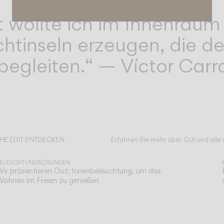
t wollte ich im Innenraum
chtinseln erzeugen, die 
gleiten.“ — Víctor Carr
HE EDIT ENTDECKEN
Erfahren Sie mehr über Out und alle
lles lesen
ELEUCHTUNGSLÖSUNGEN
ir präsentieren Out: Innenbeleuchtung, um das
ohnen im Freien zu genießen