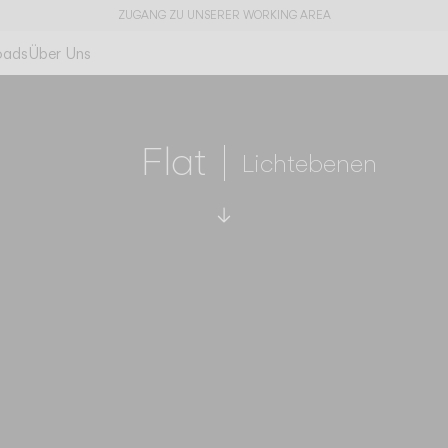
ZUGANG ZU UNSERER WORKING AREA
oads
Über Uns
Flat
Lichtebenen
Zu den technischen Da