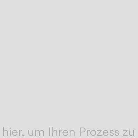
hrer
Unser Kundendienst-Team für technische
TECHNISCHER
SUPPORT
t,
Unterstützung hilft Ihnen gern bei allen Frag
die sich nach dem Kauf ergeben können.
Unterstützung zu unseren digitalen Tools für
DIGITALE
WERKZEUGE
Profis.
 hier, um Ihren Prozess zu