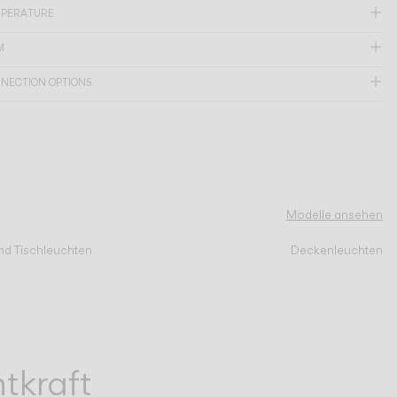
MPERATURE
M
NNECTION OPTIONS
Modelle ansehen
nd Tischleuchten
Deckenleuchten
tkraft