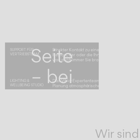
An
deiner
Seite
Direkter Kontakt zu einem Vibia-Vertreter in I
SUPPORT FÜR
VERTRIEBSTEAM
Region, der oder die Ihnen bei allem weiterhilf
was auch immer Sie brauchen.
– bei
Das Vibia-Expertenteam begleitet Sie bei der
LIGHTING &
WELLBEING STUDIO
Planung atmosphärischer Raumkonzepte.
jedem
Schritt
Wir sind