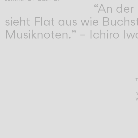
“An der
Ichiro Iwasaki
sieht Flat aus wie Buch
Musiknoten.” – Ichiro Iw
T
A
B
W