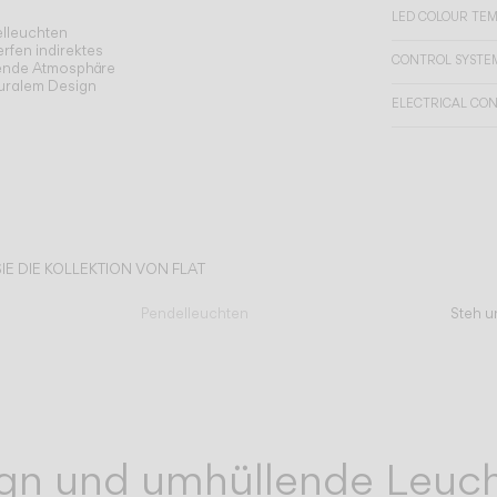
LED COLOUR TE
elleuchten
rfen indirektes
CONTROL SYSTE
adende Atmosphäre
turalem Design
ELECTRICAL CO
IE DIE KOLLEKTION VON FLAT
Pendelleuchten
Steh u
ign und umhüllende Leuch