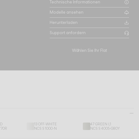
Technische Informationen
Modelle ansehen
Herunterladen
Support anfordern
Wählen Sie Ihr Flat
ED
13 OFF-WHITE
47 GREEN L1
Y70R
NCS S 1000-N
NCS S 4005-G80Y