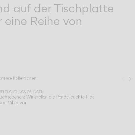
d auf der Tischplatte
 eine Reihe von
 unsere Kollektionen.
Zur
W
1
/
2
BELEUCHTUNGSLÖSUNGEN
Lichtebenen: Wir stellen die Pendelleuchte Flat
von Vibia vor