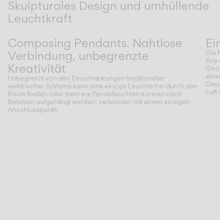
Skulpturales Design und umhüllende
Leuchtkraft
Zurück
Weiter
Composing Pendants. Nahtlose
Ei
Verbindung, unbegrenzte
Die 
ihre
Kreativität
Geom
eine
Unbegrenzt von den Einschränkungen traditioneller
Desi
elektrischer Systeme kann eine einzige Leuchte frei durch den
Luft
Raum fließen oder mehrere Pendelleuchten können nach
Belieben aufgehängt werden, verbunden mit einem einzigen
Anschlusspunkt.