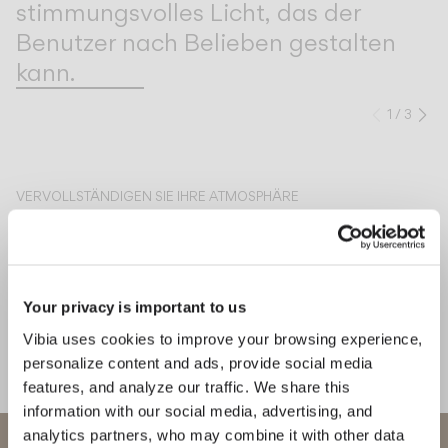
stimmungsvolles Licht, das der
Benutzer nach Belieben gestalten
kann.
1
/
3
Zurück
We
VERVOLLSTÄNDIGEN SIE IHRE ATMOSPHÄRE
Line
Circle
DECKENLEUCHTEN
DECKENLEUCHTEN
Your privacy is important to us
Vibia uses cookies to improve your browsing experience,
personalize content and ads, provide social media
features, and analyze our traffic. We share this
DESIGNER KENNENLERNEN
Ichiro Iwasaki
information with our social media, advertising, and
“An der Decke, auf dem Boden
analytics partners, who may combine it with other data
Willkommen bei Vibia