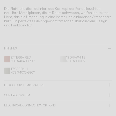
Living the Outdoor
Composing Pendants
Die Flat-Kollektion definiert das Konzept der Pendelleuchten
neu.
Ihre Metallplatten, die im Raum schweben, werfen indirektes
Bewusste Atmosphären
Licht, das die Umgebung in eine intime und einladende Atmosphäre
hüllt. Ein perfektes Gleichgewicht zwischen skulpturalem Design
und Funktionalität.
Services
Downloads
FINISHES
Über uns
37 TERRA RED
13 OFF-WHITE
NCS S 4040-Y70R
NCS S 1000-N
47 GREEN L1
Working Area
NCS S 4005-G80Y
SPRACHE
LED COLOUR TEMPERATURE
CONTROL SYSTEM
English
Français
Español
ELECTRICAL CONNECTION OPTIONS
Italiano
Deutsch