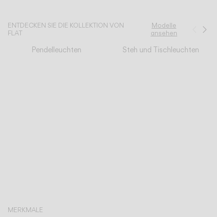
KATALOG
ENTDECKEN SIE DIE KOLLEKTION VON
Modelle
Zurü
We
FLAT
ansehen
Pendelleuchten
Steh und Tischleuchten
US/Canada
International
MERKMALE