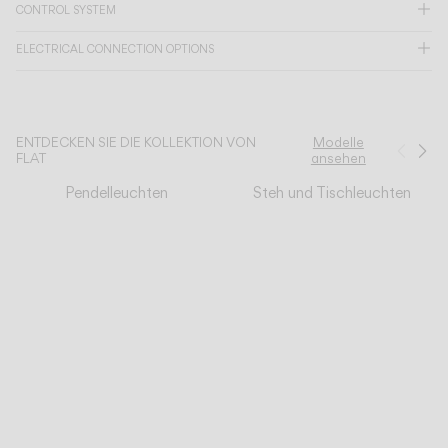
CONTROL SYSTEM
KATALOG
ELECTRICAL CONNECTION OPTIONS
US/Canada
ENTDECKEN SIE DIE KOLLEKTION VON
Modelle
Zurü
We
FLAT
ansehen
International
Pendelleuchten
Steh und Tischleuchten