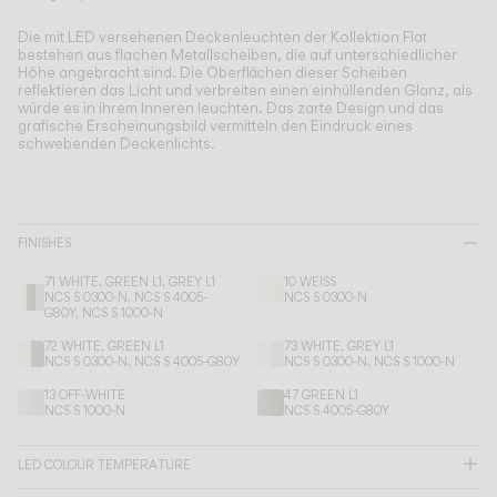
Living the Outdoor
Composing Pendants
Die mit LED versehenen Deckenleuchten der Kollektion Flat
bestehen aus flachen Metallscheiben, die auf unterschiedlicher
Bewusste Atmosphären
Höhe angebracht sind.
Die Oberflächen dieser Scheiben
reflektieren das Licht und verbreiten einen einhüllenden Glanz, als
würde es in ihrem Inneren leuchten. Das zarte Design und das
Services
grafische Erscheinungsbild vermitteln den Eindruck eines
schwebenden Deckenlichts.
Downloads
FINISHES
Über uns
71 WHITE, GREEN L1, GREY L1
10 WEISS
NCS S 0300-N, NCS S 4005-
NCS S 0300-N
Working Area
G80Y, NCS S 1000-N
72 WHITE, GREEN L1
73 WHITE, GREY L1
SPRACHE
NCS S 0300-N, NCS S 4005-G80Y
NCS S 0300-N, NCS S 1000-N
13 OFF-WHITE
47 GREEN L1
NCS S 1000-N
NCS S 4005-G80Y
English
Français
Español
LED COLOUR TEMPERATURE
Italiano
Deutsch