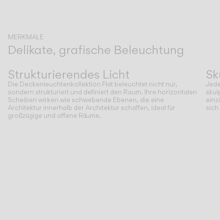
MERKMALE
Delikate, grafische Beleuchtung
Zurück
Weiter
Strukturierendes Licht
Sk
Die Deckenleuchtenkollektion Flat beleuchtet nicht nur,
Jede
sondern strukturiert und definiert den Raum. Ihre horizontalen
skul
Scheiben wirken wie schwebende Ebenen, die eine
einz
Architektur innerhalb der Architektur schaffen, ideal für
sich
großzügige und offene Räume.