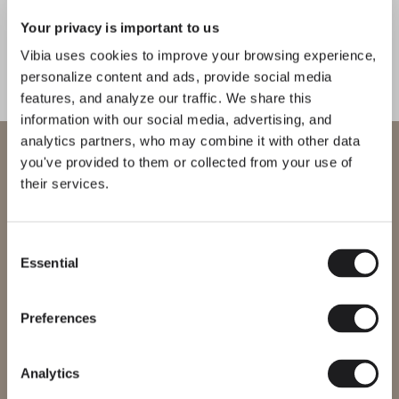
Lichtschichten auszeichnet, die sich
in die umgebende Architektur
Your privacy is important to us
einfügen und dem Raum ein
Vibia uses cookies to improve your browsing experience,
personalize content and ads, provide social media
beruhigendes Gefühl verleihen.
features, and analyze our traffic. We share this
information with our social media, advertising, and
1
/
3
Zurück
We
analytics partners, who may combine it with other data
Willkommen bei Vibia
you've provided to them or collected from your use of
their services.
Sie versuchen, auf unser
VERVOLLSTÄNDIGEN SIE IHRE ATMOSPHÄRE
International
website
Flat
Offset
Consent
Essential
Bitte wählen Sie die richtige Website für Ihre Region, um
Selection
STEH UND TISCHLEUCHTEN
WANDLEUCHTEN
sicherzustellen, dass alle verfügbaren Produkte den lokalen
Sicherheitszertifizierungen entsprechen. Beachten Sie, dass
einige Produkte möglicherweise nicht in jeder Region verfügbar
Preferences
sind.
DESIGNER KENNENLERNEN
Region ändern
Analytics
Ichiro Iwasaki