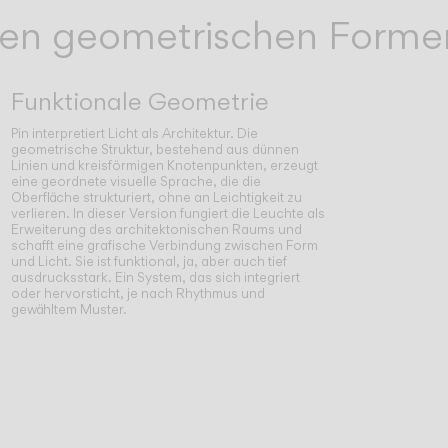
chen geometrischen Forme
Funktionale Geometrie
Pin interpretiert Licht als Architektur. Die
geometrische Struktur, bestehend aus dünnen
Linien und kreisförmigen Knotenpunkten, erzeugt
eine geordnete visuelle Sprache, die die
Oberfläche strukturiert, ohne an Leichtigkeit zu
verlieren. In dieser Version fungiert die Leuchte als
Erweiterung des architektonischen Raums und
schafft eine grafische Verbindung zwischen Form
und Licht. Sie ist funktional, ja, aber auch tief
ausdrucksstark. Ein System, das sich integriert
oder hervorsticht, je nach Rhythmus und
gewähltem Muster.