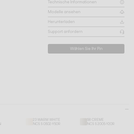
Technische Informationen
Modelle ansehen
Herunterladen
Support anfordern
Wählen Sie Ihr Pin
23 WARM WHITE
58 CREME
N
NCS S 0502-Y50R
NCS S 2005-Y20R