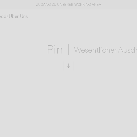
ZUGANG ZU UNSERER WORKING AREA
oads
Über Uns
Pin
Wesentlicher Ausd
Zu den technischen Da