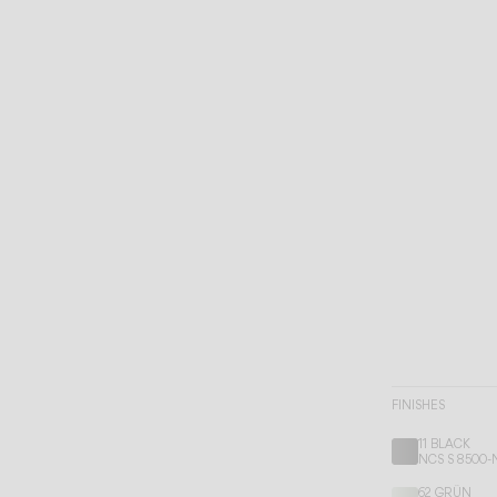
FINISHES
11 BLACK
NCS S 8500-
62 GRÜN