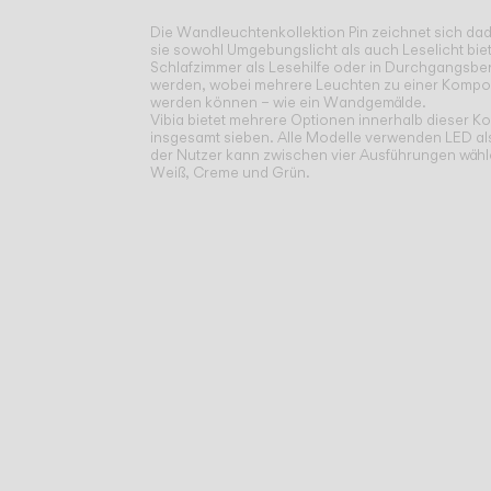
Die Wandleuchtenkollektion Pin zeichnet sich da
sie sowohl Umgebungslicht als auch Leselicht biet
Schlafzimmer als Lesehilfe oder in Durchgangsbere
werden, wobei mehrere Leuchten zu einer Kompos
werden können – wie ein Wandgemälde.
Vibia bietet mehrere Optionen innerhalb dieser Kol
insgesamt sieben. Alle Modelle verwenden LED als
der Nutzer kann zwischen vier Ausführungen wäh
Weiß, Creme und Grün.