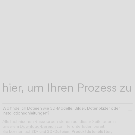
hrer
Unser Kundendienst-Team für technische
TECHNISCHER
SUPPORT
t,
Unterstützung hilft Ihnen gern bei allen Frag
die sich nach dem Kauf ergeben können.
Unterstützung zu unseren digitalen Tools für
DIGITALE
WERKZEUGE
Profis.
 hier, um Ihren Prozess zu
Wo finde ich Dateien wie 3D-Modelle, Bilder, Datenblätter oder
Installationsanleitungen?
Alle technischen Ressourcen stehen auf dieser Seite oder in
unserem
Download-Bereich
zum Herunterladen bereit.
2D- und 3D-Dateien
Produktdatenblätter
Sie können auf
,
,