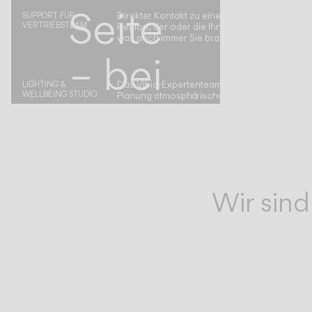
Seite
Direkter Kontakt zu einem Vibia-Vertreter in I
SUPPORT FÜR
VERTRIEBSTEAM
Region, der oder die Ihnen bei allem weiterhilf
was auch immer Sie brauchen.
– bei
Das Vibia-Expertenteam begleitet Sie bei der
LIGHTING &
WELLBEING STUDIO
Planung atmosphärischer Raumkonzepte.
jedem
Schritt
Wir sind