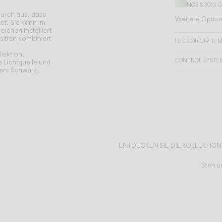
NCS S 3010-
durch aus, dass
Weitere Optio
et.
Sie kann im
ichen installiert
ition kombiniert
LED COLOUR TE
lektion,
CONTROL SYSTE
 Lichtquelle und
len: Schwarz,
ENTDECKEN SIE DIE KOLLEKTION
Steh u