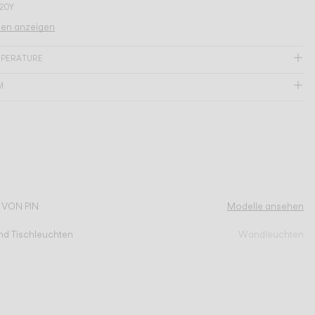
G20Y
nen anzeigen
MPERATURE
M
 VON PIN
Modelle ansehen
nd Tischleuchten
Wandleuchten