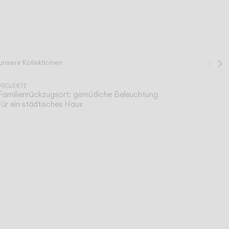
 unsere Kollektionen
Zur
W
1
/
2
PROJEKTE
Familienrückzugsort: gemütliche Beleuchtung
für ein städtisches Haus