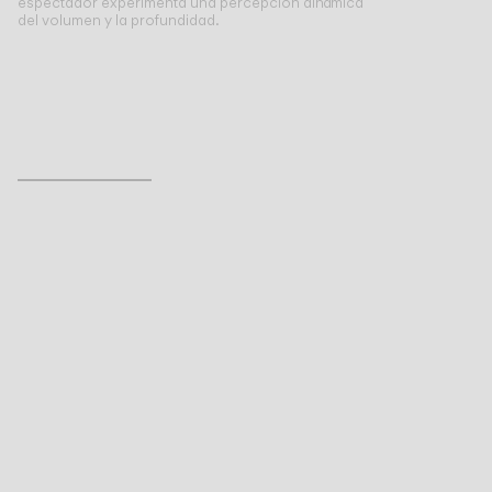
espectador experimenta una percepción dinámica
del volumen y la profundidad.
Inspirational Book