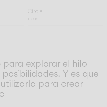
Circle
TECHO
ara explorar el hilo
 posibilidades. Y es que
ilizarla para crear
c