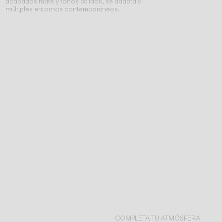
acabados mate y tonos cálidos, se adapta a
múltiples entornos contemporáneos.
COMPLETA TU ATMÓSFERA