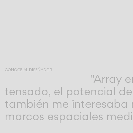
CONOCE AL DISEÑADOR
"Array 
Umut Yamac
tensado, el potencial de
también me interesaba m
marcos espaciales medi