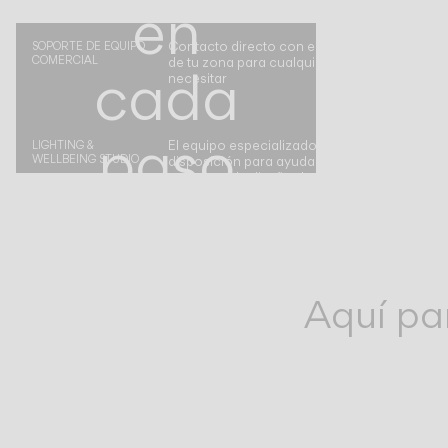
en
Contacto directo con el representante de Vi
SOPORTE DE EQUIPO
COMERCIAL
de tu zona para cualquier asistencia que pu
cada
necesitar
paso
El equipo especializado de Vibia está a tu
LIGHTING &
WELLBEING STUDIO
disposición para ayudarte a crear un proyec
completo de diseño de ambientes
del
camino
Aquí pa