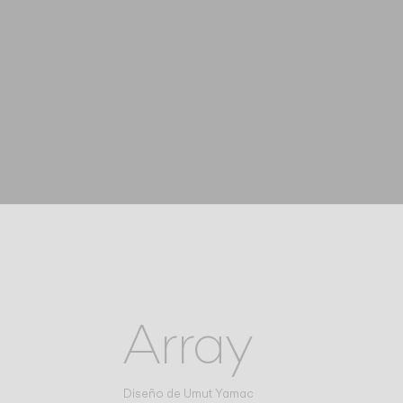
Array
Diseño de
Umut Yamac