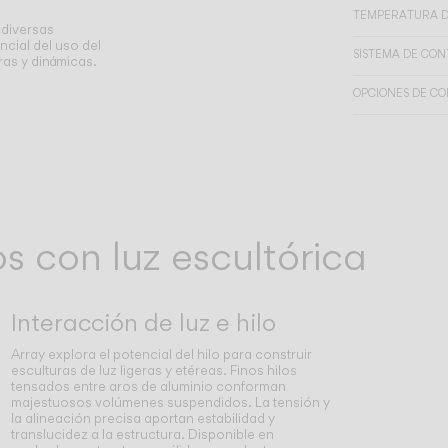
TEMPERATURA D
 diversas
cial del uso del
SISTEMA DE CO
ras y dinámicas.
OPCIONES DE CO
os con luz escultórica
Interacción de luz e hilo
Array explora el potencial del hilo para construir
esculturas de luz ligeras y etéreas. Finos hilos
tensados entre aros de aluminio conforman
majestuosos volúmenes suspendidos. La tensión y
la alineación precisa aportan estabilidad y
translucidez a la estructura. Disponible en