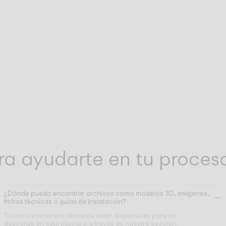
bia
Nuestro equipo de soporte técnico está a t
SOPORTE DE EQUIPO
TÉCNICO
edas
disposición para resolver cualquier consul
técnica que te pueda surgir tras la compra.
Asistencia en el uso de nuestras herramien
HERRAMIENTAS
ONLINE
to
digitales para profesionales.
ra ayudarte en tu proces
¿Dónde puedo encontrar archivos como modelos 3D, imágenes,
fichas técnicas o guías de instalación?
Todos los recursos técnicos están disponibles para su
descarga en esta página o a través de nuestra sección