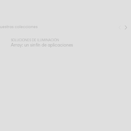
nuestras colecciones
Ant
S
1
/
3
SOLUCIONES DE ILUMINACIÓN
Array: un sinfín de aplicaciones