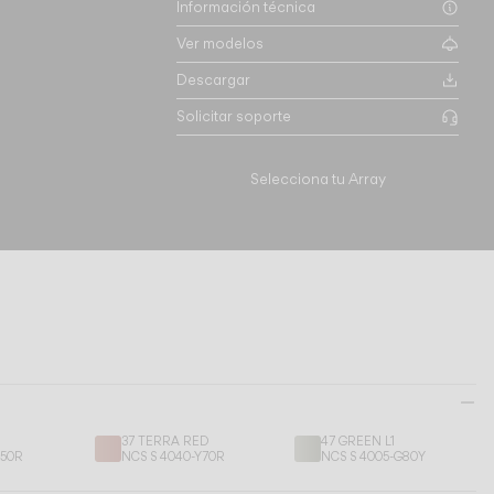
Información técnica
Ver modelos
Descargar
Solicitar soporte
Selecciona tu Array
37 TERRA RED
47 GREEN L1
Y50R
NCS S 4040-Y70R
NCS S 4005-G80Y