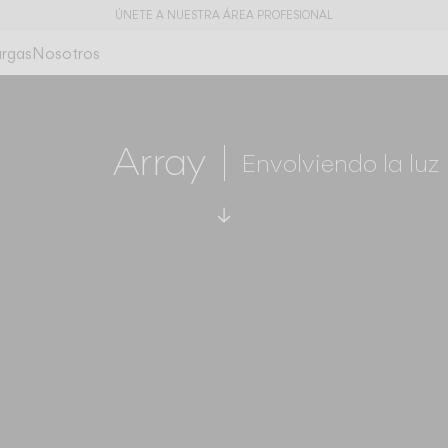
ÚNETE A NUESTRA ÁREA PROFESIONAL
rgas
Nosotros
Array
Envolviendo la luz
Ir a especificaciones