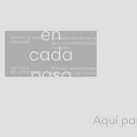
lado,
en
Contacto directo con el representante de Vi
SOPORTE DE EQUIPO
COMERCIAL
de tu zona para cualquier asistencia que pu
cada
necesitar
paso
El equipo especializado de Vibia está a tu
LIGHTING &
WELLBEING STUDIO
disposición para ayudarte a crear un proyec
completo de diseño de ambientes
del
camino
Aquí pa