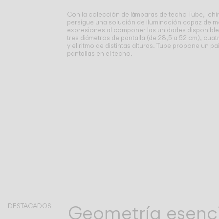
Con la colección de lámparas de techo Tube, Ichi
persigue una solución de iluminación capaz de mo
expresiones al componer las unidades disponible
tres diámetros de pantalla (de 28,5 a 52 cm), cuat
y el ritmo de distintas alturas. Tube propone un pa
pantallas en el techo.
Geometría esencia
DESTACADOS