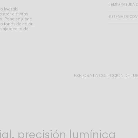
TEMPERATURA D
ro Iwasaki
strar distintas
SISTEMA DE CO
s.
Pone en juego
ro tonos de color,
isaje inédito de
EXPLORA LA COLECCIÓN DE TU
l, precisión lumínica