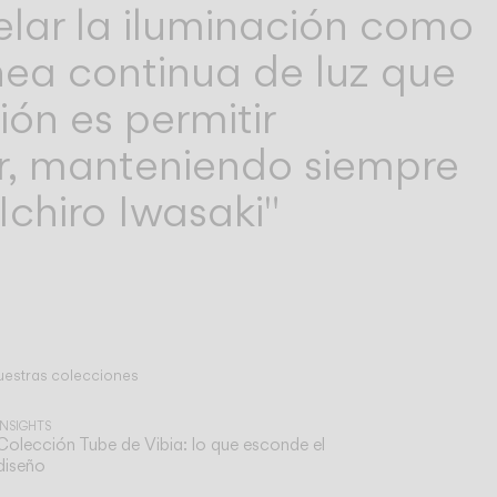
elar la iluminación como
nea continua de luz que
ión es permitir
r, manteniendo siempre
Ichiro Iwasaki"
uestras colecciones
INSIGHTS
Colección Tube de Vibia: lo que esconde el
diseño