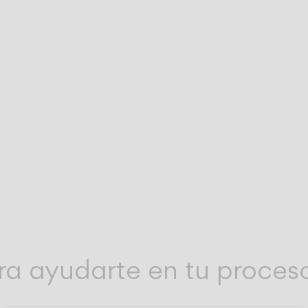
bia
Nuestro equipo de soporte técnico está a t
SOPORTE DE EQUIPO
TÉCNICO
edas
disposición para resolver cualquier consul
técnica que te pueda surgir tras la compra.
Asistencia en el uso de nuestras herramien
HERRAMIENTAS
ONLINE
to
digitales para profesionales.
ra ayudarte en tu proces