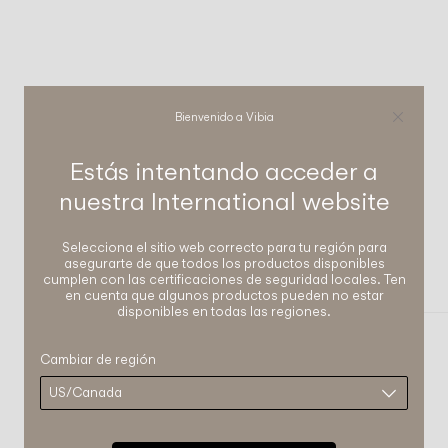
Bienvenido a Vibia
Estás intentando acceder a
nuestra
International
website
COMPLETA TU ATMÓSFERA
Flat
Selecciona el sitio web correcto para tu región para
asegurarte de que todos los productos disponibles
cumplen con las certificaciones de seguridad locales. Ten
PIE Y SOBREMESA
en cuenta que algunos productos pueden no estar
disponibles en todas las regiones.
Cambiar de región