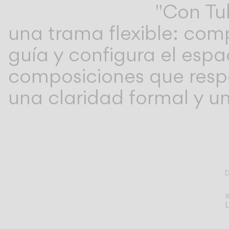
"Con Tu
Ichiro Iwasaki
una trama flexible: com
guía y configura el espaci
composiciones que resp
una claridad formal y un
D
L
S
A tu
L