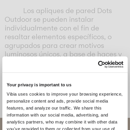
Inspirational Book
Los apliques de pared Dots
Outdoor se pueden instalar
individualmente con el fin de
resaltar elementos específicos, o
agrupados para crear motivos
luminosos únicos, a base de haces y
halos.
1
/
2
Anteri
Si
Your privacy is important to us
Vibia uses cookies to improve your browsing experience,
COMPLETA TU ATMÓSFERA
personalize content and ads, provide social media
features, and analyze our traffic. We share this
Dots glass
Break
information with our social media, advertising, and
analytics partners, who may combine it with other data
PARED
PIE Y SOBREMESA
Bienvenido a Vibia
you've provided to them or collected from your use of