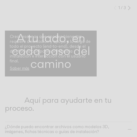
1
/
3
Anteri
Si
A tu lado, en
Crear escenas que aporten bienestar
requiere orientación y apoyo a lo largo de
cada paso del
todo el proyecto (end-to-end), desde el
diseño y la composición hasta la
instalación e interacción con el usuario
camino
final.
Saber más
Aquí para ayudarte en tu
proceso.
¿Dónde puedo encontrar archivos como modelos 3D,
imágenes, fichas técnicas o guías de instalación?