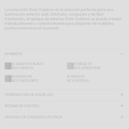
Living the Outdoor
Composing Pendants
La colección Dots Outdoor es la solución perfecta para una
iluminación exterior sutil.
Diminuto, compacto y de fácil
Atmósferas Conscientes
instalación, el aplique de exterior Dots Outdoor se puede instalar
individualmente o colectivamente para disponer de múltiples
puntos luminosos en la pared.
Servicios
Descargas
ACABADOS
Nosotros
22 GRAPHITE BLACK
25 BEIGE D1
NCS S 8000-N
NCS S 4005-Y50R
53 GREEN M1
18 GRAFITO
Área Profesional
NCS S 6005-G80Y
NCS S 8000-N
IDIOMA
TEMPERATURA DE COLOR LED
SISTEMA DE CONTROL
English
Français
Español
OPCIONES DE CONEXIÓN ELÉCTRICA
Italiano
Deutsch