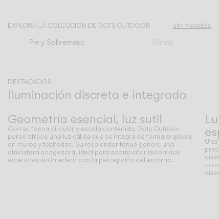
CATÁLOGO
EXPLORA LA COLECCIÓN DE DOTS OUTDOOR
Ver modelos
Pie y Sobremesa
Pared
US/Canada
International
DESTACADOS
Iluminación discreta e integrada
Anterior
Siguiente
Geometría esencial, luz sutil
Lu
es
Con su forma circular y escala contenida, Dots Outdoor
pared ofrece una luz cálida que se integra de forma orgánica
Una 
en muros y fachadas. Su resplandor tenue genera una
prec
atmósfera acogedora, ideal para acompañar recorridos
dise
exteriores sin interferir con la percepción del entorno.
como
disc