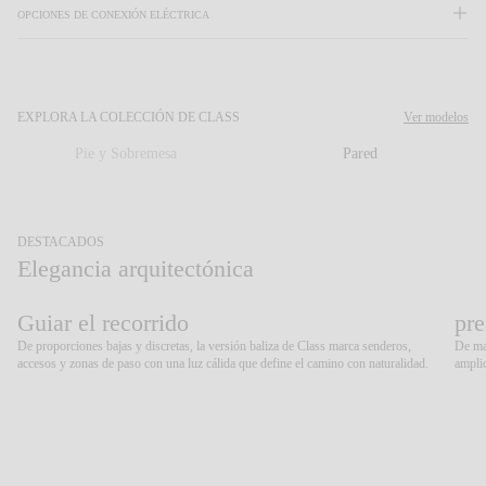
OPCIONES DE CONEXIÓN ELÉCTRICA
CATÁLOGO
EXPLORA LA COLECCIÓN DE CLASS
Ver modelos
US/Canada
Pie y Sobremesa
Pared
International
DESTACADOS
Elegancia arquitectónica
Anterior
Siguiente
Guiar el recorrido
pre
De proporciones bajas y discretas, la versión baliza de Class marca senderos,
De may
accesos y zonas de paso con una luz cálida que define el camino con naturalidad.
amplio