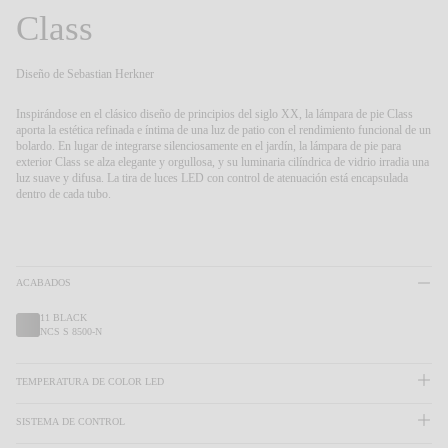
Living the Outdoor
Class
Composing Pendants
Atmósferas Conscientes
Diseño de
Sebastian Herkner
Servicios
Inspirándose en el clásico diseño de principios del siglo XX, la lámpara de pie Class
aporta la estética refinada e íntima de una luz de patio con el rendimiento funcional de un
bolardo.
En lugar de integrarse silenciosamente en el jardín, la lámpara de pie para
exterior Class se alza elegante y orgullosa, y su luminaria cilíndrica de vidrio irradia una
Descargas
luz suave y difusa. La tira de luces LED con control de atenuación está encapsulada
dentro de cada tubo.
Nosotros
Área Profesional
ACABADOS
IDIOMA
11 BLACK
NCS S 8500-N
English
Français
Español
TEMPERATURA DE COLOR LED
SISTEMA DE CONTROL
Italiano
Deutsch