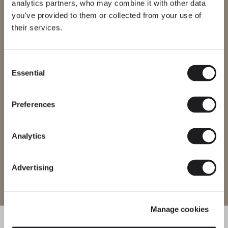
analytics partners, who may combine it with other data
you've provided to them or collected from your use of
Bienvenido a Vibia
their services.
Estás intentando acceder a nuestra
International
website
Consent
Essential
Selection
Selecciona el sitio web correcto para tu región para asegurarte de que todos los
productos disponibles cumplen con las certificaciones de seguridad locales. Ten en
cuenta que algunos productos pueden no estar disponibles en todas las regiones.
Preferences
Cambiar de región
Analytics
Advertising
Entrar al sitio
Manage cookies