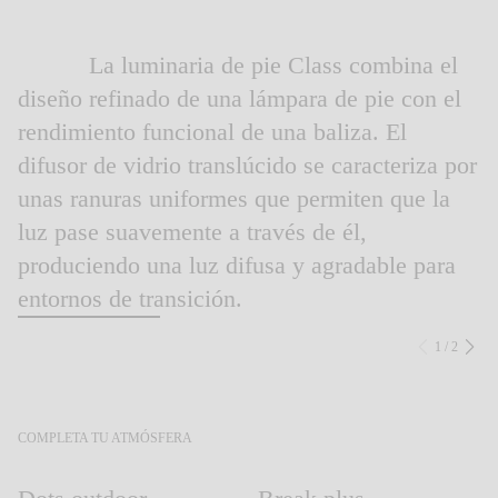
Inspirational Book
La luminaria de pie Class combina el
diseño refinado de una lámpara de pie con el
rendimiento funcional de una baliza. El
difusor de vidrio translúcido se caracteriza por
unas ranuras uniformes que permiten que la
luz pase suavemente a través de él,
produciendo una luz difusa y agradable para
entornos de transición.
1
/
2
Anterio
Sig
COMPLETA TU ATMÓSFERA