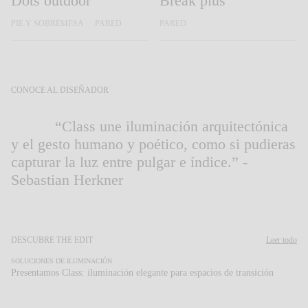
Dots outdoor
Break plus
PIE Y SOBREMESA
PARED
PARED
CONOCE AL DISEÑADOR
Sebastian Herkner
“Class une iluminación arquitectónica
y el gesto humano y poético, como si pudieras
capturar la luz entre pulgar e índice.” -
Sebastian Herkner
Descubre más sobre Class y todas nuestras colecciones.
DESCUBRE THE EDIT
Leer todo
SOLUCIONES DE ILUMINACIÓN
Presentamos Class: iluminación elegante para espacios de transición