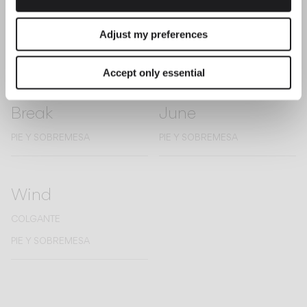
Origami
Palo alto
Adjust my preferences
PARED
PIE Y SOBREMESA
Accept only essential
Break
June
PIE Y SOBREMESA
PIE Y SOBREMESA
Wind
COLGANTE
PIE Y SOBREMESA