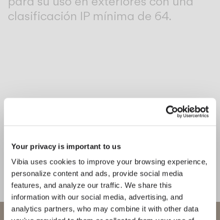
para su uso en exteriores con una
clasificación IP mínima de 64.
CATÁLOGO
US/Canada
International
Descubre nuestras colecciones de
luminarias de exterior
Your privacy is important to us
Closer
Dots glass
Vibia uses cookies to improve your browsing experience,
COLGANTE
PARED
personalize content and ads, provide social media
features, and analyze our traffic. We share this
PIE Y SOBREMESA
information with our social media, advertising, and
analytics partners, who may combine it with other data
Bienvenido a Vibia