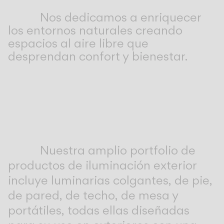
Living the Outdoor
Nos dedicamos a enriquecer
Composing Pendants
los entornos naturales creando
Atmósferas Conscientes
espacios al aire libre que
desprendan confort y bienestar.
Servicios
Descargas
Nosotros
Área Profesional
Nuestra amplio portfolio de
IDIOMA
productos de iluminación exterior
incluye luminarias colgantes, de pie,
de pared, de techo, de mesa y
English
Français
Español
portátiles, todas ellas diseñadas
Italiano
Deutsch