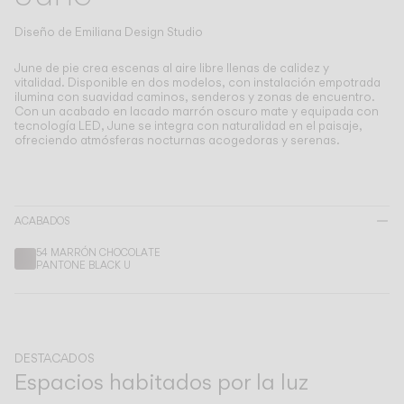
Living the Outdoor
Composing Pendants
Diseño de
Emiliana Design Studio
Atmósferas Conscientes
June de pie crea escenas al aire libre llenas de calidez y
vitalidad.
Disponible en dos modelos, con instalación empotrada
ilumina con suavidad caminos, senderos y zonas de encuentro.
Servicios
Con un acabado en lacado marrón oscuro mate y equipada con
tecnología LED, June se integra con naturalidad en el paisaje,
ofreciendo atmósferas nocturnas acogedoras y serenas.
Descargas
Nosotros
ACABADOS
Área Profesional
54 MARRÓN CHOCOLATE
PANTONE BLACK U
IDIOMA
English
Français
Español
DESTACADOS
Espacios habitados por la luz
Italiano
Deutsch
Anterior
Siguiente