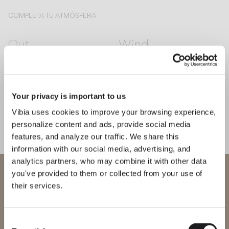
COMPLETA TU ATMÓSFERA
Out
Wind
PIE Y SOBREMESA
COLGANTE
PIE Y SOBREMESA
Your privacy is important to us
Vibia uses cookies to improve your browsing experience,
personalize content and ads, provide social media
CONOCE AL DISEÑADOR
features, and analyze our traffic. We share this
Emiliana Design Studio
information with our social media, advertising, and
“Con June, una luz cálida y
analytics partners, who may combine it with other data
cercana acompaña la vida al aire
Bienvenido a Vibia
you've provided to them or collected from your use of
libre y crea atmósferas de
their services.
encuentro.” — Emiliana Design
Estás intentando acceder a nuestra
Studio
International
website
Consent