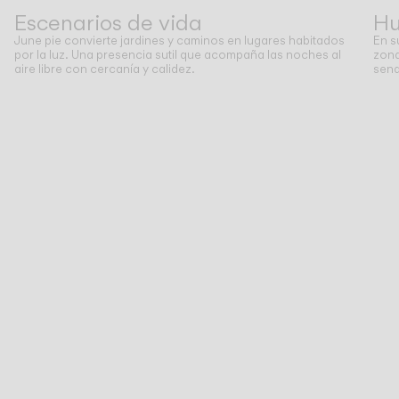
Escenarios de vida
Hu
June pie convierte jardines y caminos en lugares habitados
En s
CATÁLOGO
por la luz. Una presencia sutil que acompaña las noches al
zona
aire libre con cercanía y calidez.
send
US/Canada
International