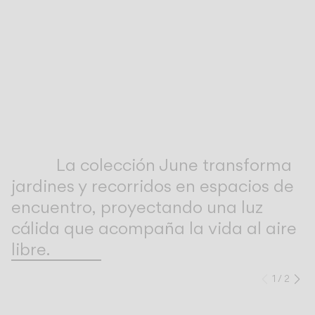
Inspirational Book
La colección June transforma
jardines y recorridos en espacios de
encuentro, proyectando una luz
cálida que acompaña la vida al aire
libre.
1
/
2
Anteri
Si