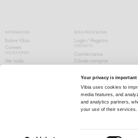
INFORMACIÓN
ÁREA PROFESIONAL
Sobre Vibia
Login / Registro
CONTACTO
Careers
COLECCIONES
Contáctanos
Ver todo
Dónde comprar
ATENCIÓN AL CLIENTE
The Latest
Diseñadores
A tu lado
Your privacy is important
The Edit
IDIOMA Y CATÁLOGO
Vibia uses cookies to impr
Español
Español
media features, and analyze
International
International
and analytics partners, wh
your use of their services.
Consent