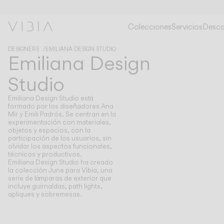
Colecciones
Servicios
Desca
DESIGNERS
EMILIANA DESIGN STUDIO
Emiliana Design
Studio
Emiliana Design Studio está
formado por los diseñadores Ana
Mir y Emili Padrós. Se centran en la
experimentación con materiales,
objetos y espacios, con la
participación de los usuarios, sin
olvidar los aspectos funcionales,
técnicos y productivos.
Emiliana Design Studio ha creado
la colección June para Vibia, una
serie de lámparas de exterior que
incluye guirnaldas, path lights,
apliques y sobremesas.