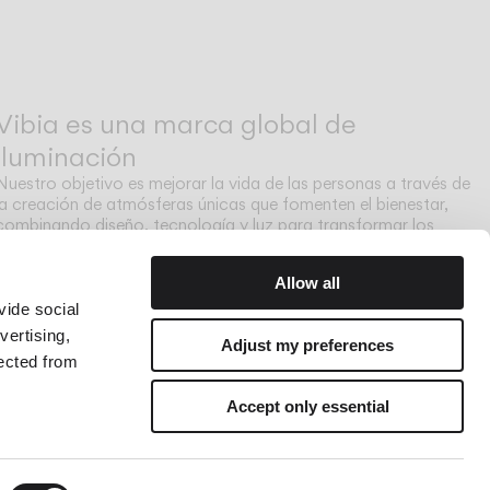
Vibia es una marca global de
iluminación
Nuestro objetivo es mejorar la vida de las personas a través de
la creación de atmósferas únicas que fomenten el bienestar,
combinando diseño, tecnología y luz para transformar los
espacios donde vivimos.
Allow all
vide social
vertising,
Adjust my preferences
lected from
Accept only essential