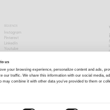
SÍGUENOS
Instagram
Pinterest
LinkedIn
Youtube
Facebook
PLATAFORMAS
 to us
Archdaily
ove your browsing experience, personalize content and ads, pro
Archello
Archiproducts
 our traffic. We share this information with our social media, ad
Architonic
o may combine it with other data you've provided to them or col
Office Snapshots