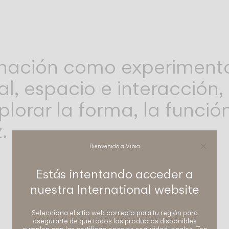
inación como experimento
al, espacio e interacció
xplorar la forma, la funció
.
Bienvenido a Vibia
Estás intentando acceder a
nuestra
International
website
Selecciona el sitio web correcto para tu región para
asegurarte de que todos los productos disponibles