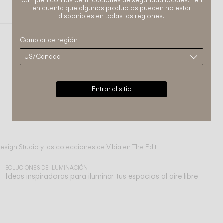
cumplen con las certificaciones de seguridad locales. Ten
en cuenta que algunos productos pueden no estar
disponibles en todas las regiones.
Cambiar de región
Entrar al sitio
sign Studio y las colecciones de Vibia en The Edit
SOLUCIONES DE ILUMINACIÓN
Ideas inspiradoras para iluminar tus espacios al aire libre