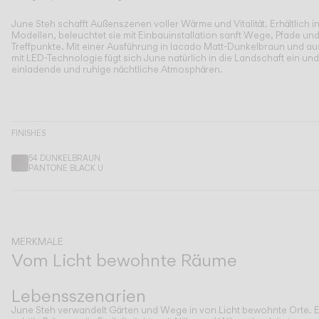
Living the Outdoor
Composing Pendants
June Steh schafft Außenszenen voller Wärme und Vitalität.
Erhältlich i
Modellen, beleuchtet sie mit Einbauinstallation sanft Wege, Pfade un
Bewusste Atmosphären
Treffpunkte. Mit einer Ausführung in lacado Matt-Dunkelbraun und au
mit LED-Technologie fügt sich June natürlich in die Landschaft ein und
einladende und ruhige nächtliche Atmosphären.
Services
Downloads
FINISHES
Über uns
54 DUNKELBRAUN
PANTONE BLACK U
Working Area
SPRACHE
MERKMALE
Vom Licht bewohnte Räume
Zurück
Weiter
English
Français
Español
Lebensszenarien
Italiano
Deutsch
June Steh verwandelt Gärten und Wege in von Licht bewohnte Orte. 