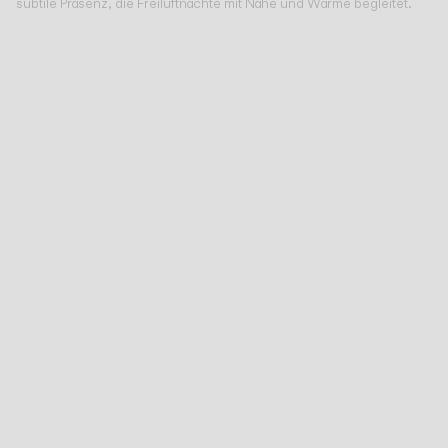
subtile Präsenz, die Freiluftnächte mit Nähe und Wärme begleitet.
KATALOG
US/Canada
International