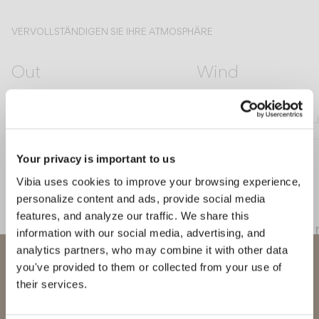
VERVOLLSTÄNDIGEN SIE IHRE ATMOSPHÄRE
Out
Wind
STEHLEUCHTE UND TISCHLEUCHTE
PENDELLEUCHTE
STEHLEUCHTE UND TISCH
Your privacy is important to us
Vibia uses cookies to improve your browsing experience,
DESIGNER KENNENLERNEN
personalize content and ads, provide social media
Emiliana Design Studio
features, and analyze our traffic. We share this
"Mit June begleitet ein warmes,
information with our social media, advertising, and
Licht das Leben im Außenraum und sc
analytics partners, who may combine it with other data
Willkommen bei Vibia
Räume der Begegnung.“ — Emiliana D
you've provided to them or collected from your use of
Studio
their services.
Sie versuchen, auf unser
International
website