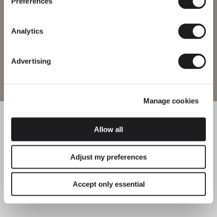
Preferences
La collezione June: rivisitando una
tradizionale collezione di lampade da esterni
Cambia regione
Analytics
Advertising
Entra nel sito
Manage cookies
Allow all
Adjust my preferences
Accept only essential