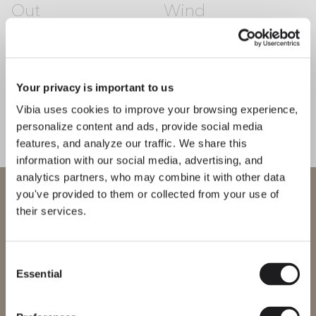
Out
Wind
TERRA E DA TAVOLO
SOSPENSIONE
TERRA E DA TAVOLO
Your privacy is important to us
Vibia uses cookies to improve your browsing experience,
personalize content and ads, provide social media
CONOSCI IL DESIGNER
Emiliana Design Studio
features, and analyze our traffic. We share this
information with our social media, advertising, and
“Con June, una luce calda e
analytics partners, who may combine it with other data
vicina accompagna la vita all’aperto
Benvenuto in Vibia
you've provided to them or collected from your use of
e crea atmosfere di incontro.” —
their services.
Emiliana Design Studio
Stai cercando di accedere al nostro
International
website
Consent
Essential
Selection
Scopri di più su June e su tutte le nostre collezioni.
Seleziona il sito web corretto per la tua regione per assicurarti che
SCOPRI THE EDIT
Leggi tutto
tutti i prodotti disponibili siano conformi alle certificazioni di
sicurezza locali. Nota che alcuni prodotti potrebbero non essere
SOLUZIONI PER ILLUMINAZIONE
disponibili in tutte le regioni.