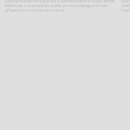
June terra trasforma giardini e camminamenti in luoghi abitati
Nell
dalla luce. Una presenza sottile che accompagna le notti
mett
all’aperto con vicinanza e calore.
tras
CATALOGO
US/Canada
International