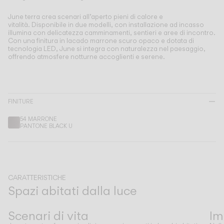
Living the Outdoor
Composing Pendants
June terra crea scenari all’aperto pieni di calore e
vitalità.
Disponibile in due modelli, con installazione ad incasso
Atmosfere Consapevoli
illumina con delicatezza camminamenti, sentieri e aree di incontro.
Con una finitura in lacado marrone scuro opaco e dotata di
tecnologia LED, June si integra con naturalezza nel paesaggio,
Servizi
offrendo atmosfere notturne accoglienti e serene.
Download
FINITURE
Su di noi
54 MARRONE
PANTONE BLACK U
Area Professionale
LINGUA
CARATTERISTICHE
Spazi abitati dalla luce
English
Français
Español
Precedente
Successivo
Scenari di vita
Im
Italiano
Deutsch