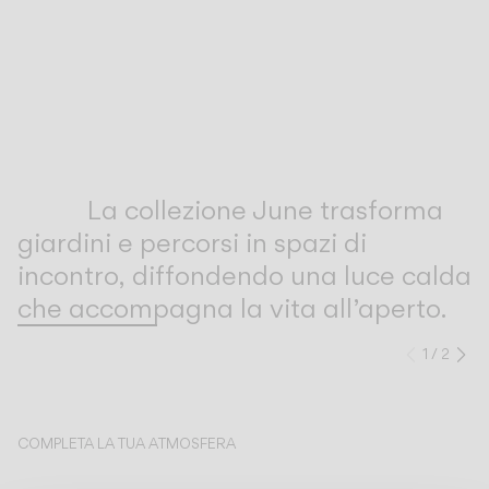
Inspirational Book
La collezione June trasforma
giardini e percorsi in spazi di
incontro, diffondendo una luce calda
che accompagna la vita all’aperto.
1
/
2
Preced
Su
COMPLETA LA TUA ATMOSFERA