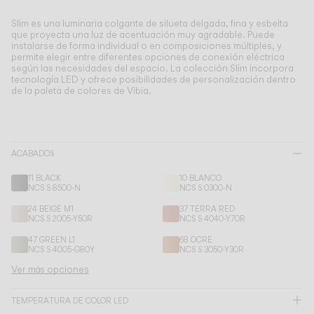
Living the Outdoor
Composing Pendants
Slim es una luminaria colgante de silueta delgada, fina y esbelta
que proyecta una luz de acentuación muy agradable.
Puede
Atmósferas Conscientes
instalarse de forma individual o en composiciones múltiples, y
permite elegir entre diferentes opciones de conexión eléctrica
según las necesidades del espacio. La colección Slim incorpora
Servicios
tecnología LED y ofrece posibilidades de personalización dentro
de la paleta de colores de Vibia.
Descargas
ACABADOS
Nosotros
11 BLACK
10 BLANCO
NCS S 8500-N
NCS S 0300-N
Área Profesional
24 BEIGE M1
37 TERRA RED
NCS S 2005-Y50R
NCS S 4040-Y70R
IDIOMA
47 GREEN L1
68 OCRE
NCS S 4005-G80Y
NCS S 3050-Y30R
Ver más opciones
English
Français
Español
TEMPERATURA DE COLOR LED
Italiano
Deutsch