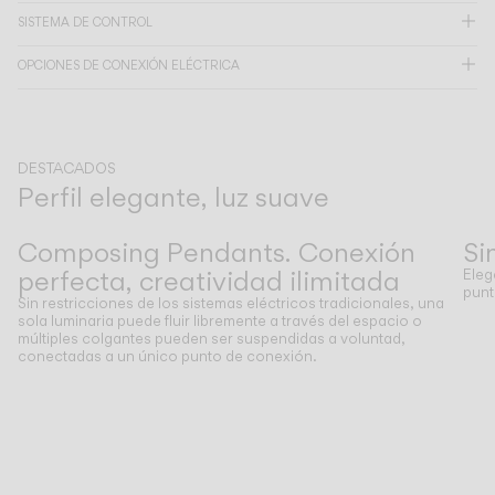
SISTEMA DE CONTROL
CATÁLOGO
OPCIONES DE CONEXIÓN ELÉCTRICA
US/Canada
DESTACADOS
International
Perfil elegante, luz suave
Anterior
Siguiente
Composing Pendants. Conexión
Si
perfecta, creatividad ilimitada
Eleg
punt
Sin restricciones de los sistemas eléctricos tradicionales, una
sola luminaria puede fluir libremente a través del espacio o
múltiples colgantes pueden ser suspendidas a voluntad,
conectadas a un único punto de conexión.