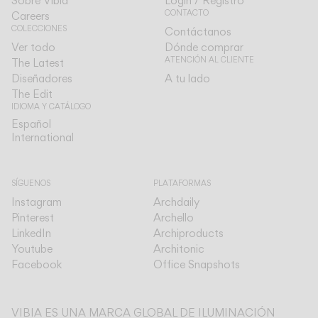
Sobre Vibia
Login / Registro
CONTACTO
Careers
COLECCIONES
Contáctanos
Ver todo
Dónde comprar
ATENCIÓN AL CLIENTE
The Latest
Diseñadores
A tu lado
The Edit
IDIOMA Y CATÁLOGO
Español
Español
International
International
SÍGUENOS
PLATAFORMAS
Instagram
Archdaily
Pinterest
Archello
LinkedIn
Archiproducts
Youtube
Architonic
Facebook
Office Snapshots
VIBIA ES UNA MARCA GLOBAL DE ILUMINACIÓN