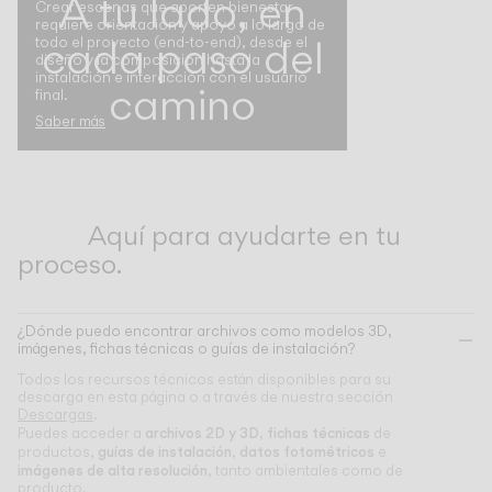
A tu lado, en
Crear escenas que aporten bienestar
requiere orientación y apoyo a lo largo de
cada paso del
todo el proyecto (end-to-end), desde el
diseño y la composición hasta la
instalación e interacción con el usuario
camino
final.
Saber más
Aquí para ayudarte en tu
proceso.
¿Dónde puedo encontrar archivos como modelos 3D,
imágenes, fichas técnicas o guías de instalación?
Todos los recursos técnicos están disponibles para su
descarga en esta página o a través de nuestra sección
Descargas
.
archivos 2D y 3D
fichas técnicas
Puedes acceder a
,
de
guías de instalación
datos fotométricos
productos,
,
e
imágenes de alta resolución
, tanto ambientales como de
producto.