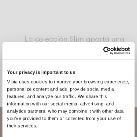
Inspirational Book
La colección Slim aporta una
elegante sensibilidad al espacio. Las
delicadas suspensiones cuelgan de
cables de fibra como gotas de luz,
Your privacy is important to us
haciendo eco de la arquitectura que
Vibia uses cookies to improve your browsing experience,
las rodea.
personalize content and ads, provide social media
features, and analyze our traffic. We share this
1
/
3
Anteri
Si
information with our social media, advertising, and
analytics partners, who may combine it with other data
Bienvenido a Vibia
you've provided to them or collected from your use of
COMPLETA TU ATMÓSFERA
their services.
Estás intentando acceder a nuestra