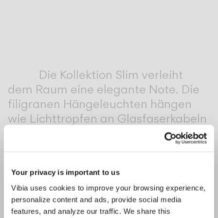
Inspirational Book
Die Kollektion Slim verleiht
dem Raum eine elegante Note. Die
filigranen Hängeleuchten hängen
wie Lichttropfen an Glasfaserkabeln
und spiegeln die Architektur ihrer
Umgebung wider.
1
/
3
Zurück
We
Your privacy is important to us
Vibia uses cookies to improve your browsing experience,
personalize content and ads, provide social media
VERVOLLSTÄNDIGEN SIE IHRE ATMOSPHÄRE
features, and analyze our traffic. We share this