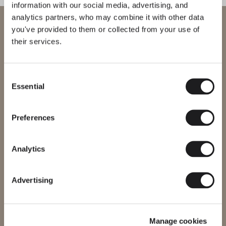
information with our social media, advertising, and
Bind solo
Dots glass
analytics partners, who may combine it with other data
Willkommen bei Vibia
you've provided to them or collected from your use of
DECKENLEUCHTEN
WANDLEUCHTEN
their services.
Sie versuchen, auf unser
International
website
Consent
Erfahren Sie mehr über Slim und alle unsere Kollektionen
Essential
Bitte wählen Sie die richtige Website für Ihre Region, um
Selection
THE EDIT ENTDECKEN
Alles lesen
sicherzustellen, dass alle verfügbaren Produkte den lokalen
Sicherheitszertifizierungen entsprechen. Beachten Sie, dass
BELEUCHTUNGSLÖSUNGEN
einige Produkte möglicherweise nicht in jeder Region verfügbar
Holistische Schlafzimmerbeleuchtung
Preferences
sind.
Region ändern
Analytics
Advertising
Website betreten
Manage cookies