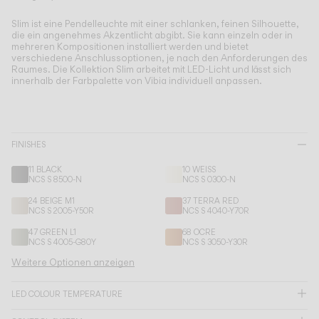
Living the Outdoor
Composing Pendants
Slim ist eine Pendelleuchte mit einer schlanken, feinen Silhouette,
die ein angenehmes Akzentlicht abgibt.
Sie kann einzeln oder in
Bewusste Atmosphären
mehreren Kompositionen installiert werden und bietet
verschiedene Anschlussoptionen, je nach den Anforderungen des
Raumes. Die Kollektion Slim arbeitet mit LED-Licht und lässt sich
Services
innerhalb der Farbpalette von Vibia individuell anpassen.
Downloads
FINISHES
Über uns
11 BLACK
10 WEISS
NCS S 8500-N
NCS S 0300-N
Working Area
24 BEIGE M1
37 TERRA RED
NCS S 2005-Y50R
NCS S 4040-Y70R
SPRACHE
47 GREEN L1
68 OCRE
NCS S 4005-G80Y
NCS S 3050-Y30R
Weitere Optionen anzeigen
English
Français
Español
LED COLOUR TEMPERATURE
Italiano
Deutsch