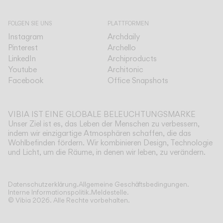
FOLGEN SIE UNS
PLATTFORMEN
Instagram
Archdaily
Pinterest
Archello
LinkedIn
Archiproducts
Youtube
Architonic
Facebook
Office Snapshots
VIBIA IST EINE GLOBALE BELEUCHTUNGSMARKE
Unser Ziel ist es, das Leben der Menschen zu verbessern,
indem wir einzigartige Atmosphären schaffen, die das
Wohlbefinden fördern. Wir kombinieren Design, Technologie
und Licht, um die Räume, in denen wir leben, zu verändern.
Mehr anzeigen
Datenschutzerklärung.
Allgemeine Geschäftsbedingungen.
Interne Informationspolitik.
Meldestelle.
© Vibia
2026
.
Alle Rechte vorbehalten.
Anwendung
Wählen Sie Ihr Slim
PENDELLEUCHTEN
Technische Informationen