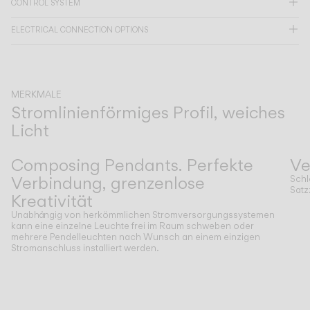
CONTROL SYSTEM
ELECTRICAL CONNECTION OPTIONS
KATALOG
US/Canada
MERKMALE
Stromlinienförmiges Profil, weiches
International
Licht
Zurück
Weiter
Composing Pendants. Perfekte
Ve
Verbindung, grenzenlose
Schl
Satz
Kreativität
Unabhängig von herkömmlichen Stromversorgungssystemen
kann eine einzelne Leuchte frei im Raum schweben oder
mehrere Pendelleuchten nach Wunsch an einem einzigen
Stromanschluss installiert werden.