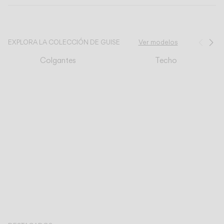
CATÁLOGO
EXPLORA LA COLECCIÓN DE GUISE
Ver modelos
Ante
Si
US/Canada
Colgantes
Techo
International