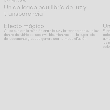
DESTACADOS
Un delicado equilibrio de luz y
transparencia
Anterior
Siguiente
Efecto mágico
Un
Guise explora la relación entre la luz y la transparencia. La luz
El e
dentro del vidrio parece invisible, mientras que la superficie
colo
delicadamente grabada genera una hermosa difusión.
atmó
luz 
colo