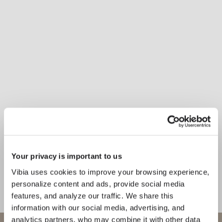
Your privacy is important to us
Inspirational Book
Combinando experiencia
Vibia uses cookies to improve your browsing experience,
tecnológica y artesanía tradicional,
personalize content and ads, provide social media
features, and analyze our traffic. We share this
Guise presenta un diseño delicado y
information with our social media, advertising, and
funcional.
analytics partners, who may combine it with other data