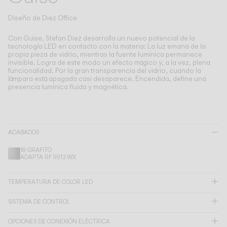
Living the Outdoor
Composing Pendants
Diseño de
Diez Office
Atmósferas Conscientes
Con Guise, Stefan Diez desarrolla un nuevo potencial de la
tecnología LED en contacto con la materia: La luz emana de la
propia pieza de vidrio, mientras la fuente lumínica permanece
Servicios
invisible.
Logra de este modo un efecto mágico y, a la vez, plena
funcionalidad. Por la gran transparencia del vidrio, cuando la
lámpara está apagada casi desaparece. Encendida, define una
Descargas
presencia lumínica fluida y magnética.
Nosotros
ACABADOS
Área Profesional
18 GRAFITO
ADAPTA RF 9913 WX
IDIOMA
TEMPERATURA DE COLOR LED
English
Français
Español
SISTEMA DE CONTROL
Italiano
Deutsch
OPCIONES DE CONEXIÓN ELÉCTRICA