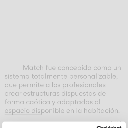
Inspirational Book
Match fue concebida como un
sistema totalmente personalizable,
que permite a los profesionales
crear estructuras dispuestas de
forma caótica y adaptadas al
espacio disponible en la habitación.
1
/
3
Anteri
Si