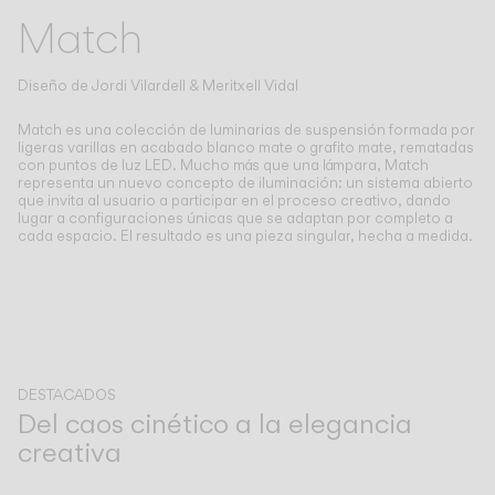
Living the Outdoor
Match
Composing Pendants
Atmósferas Conscientes
Diseño de
Jordi Vilardell & Meritxell Vidal
Servicios
Match es una colección de luminarias de suspensión formada por
ligeras varillas en acabado blanco mate o grafito mate, rematadas
con puntos de luz LED.
Mucho más que una lámpara, Match
Descargas
representa un nuevo concepto de iluminación: un sistema abierto
que invita al usuario a participar en el proceso creativo, dando
lugar a configuraciones únicas que se adaptan por completo a
cada espacio. El resultado es una pieza singular, hecha a medida.
Nosotros
Área Profesional
IDIOMA
DESTACADOS
Del caos cinético a la elegancia
English
Français
Español
creativa
Anterior
Siguiente
Italiano
Deutsch