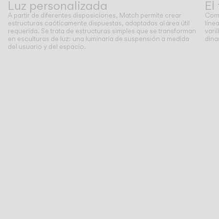
Luz personalizada
El
A partir de diferentes disposiciones, Match permite crear
Como
CATÁLOGO
estructuras caóticamente dispuestas, adaptadas al área útil
líne
requerida. Se trata de estructuras simples que se transforman
vari
en esculturas de luz: una luminaria de suspensión a medida
dina
del usuario y del espacio.
US/Canada
International