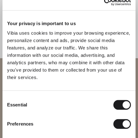
COMPLETA TU ATMÓSFERA
Your privacy is important to us
Vibia uses cookies to improve your browsing experience,
Flat
Bind solo
personalize content and ads, provide social media
PIE Y SOBREMESA
TECHO
features, and analyze our traffic. We share this
information with our social media, advertising, and
analytics partners, who may combine it with other data
Bienvenido a Vibia
you've provided to them or collected from your use of
their services.
Descubre más sobre Match y todas nuestras colecciones
DESCUBRE THE EDIT
Leer todo
Estás intentando acceder a nuestra
SOLUCIONES DE ILUMINACIÓN
International
website
Juega con Match
Consent
Essential
Selection
Selecciona el sitio web correcto para tu región para asegurarte de
que todos los productos disponibles cumplen con las
certificaciones de seguridad locales. Ten en cuenta que algunos
productos pueden no estar disponibles en todas las regiones.
Preferences
Cambiar de región