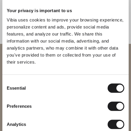
Dots glass
Sticks solo
Your privacy is important to us
PARED
PIE Y SOBREMESA
Vibia uses cookies to improve your browsing experience,
personalize content and ads, provide social media
features, and analyze our traffic. We share this
information with our social media, advertising, and
CONOCE AL DISEÑADOR
Martín Azúa
analytics partners, who may combine it with other data
Bienvenido a Vibia
“Esta luminaria se define por
you've provided to them or collected from your use of
their services.
su rigor: no es más que una línea, un
Estás intentando acceder a nuestra
círculo, un volumen que integra
International
website
todos sus componentes. No hay
Consent
partes externas; es limpia.” – Martín
Essential
Selection
Selecciona el sitio web correcto para tu región para asegurarte de
Azúa
que todos los productos disponibles cumplen con las
certificaciones de seguridad locales. Ten en cuenta que algunos
productos pueden no estar disponibles en todas las regiones.
Preferences
Cambiar de región
Descubre más sobre Halo y todas nuestras colecciones.
DESCUBRE THE EDIT
Leer todo
Analytics