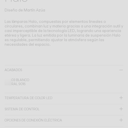
Living the Outdoor
Composing Pendants
Diseño de
Martín Azúa
Atmósferas Conscientes
Las lámparas Halo, compuestas por elementos lineales o
circulares, combinan luz y materia gracias a una integración sutil y
casi imperceptible de la tecnología LED, logrando una apariencia
Servicios
etérea y ligera.
La luz emitida por la luminaria de suspensión Halo
es regulable, permitiendo ajustar la atmósfera según las
necesidades del espacio.
Descargas
Nosotros
ACABADOS
Área Profesional
03 BLANCO
RAL 9016
IDIOMA
TEMPERATURA DE COLOR LED
SISTEMA DE CONTROL
English
Français
Español
OPCIONES DE CONEXIÓN ELÉCTRICA
Italiano
Deutsch