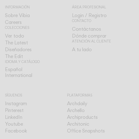
INFORMACIÓN
ÁREA PROFESIONAL
Sobre Vibia
Login / Registro
CONTACTO
Careers
COLECCIONES
Contáctanos
Ver todo
Dónde comprar
ATENCIÓN AL CLIENTE
The Latest
Diseñadores
A tu lado
The Edit
IDIOMA Y CATÁLOGO
Español
Español
International
International
SÍGUENOS
PLATAFORMAS
Instagram
Archdaily
Pinterest
Archello
LinkedIn
Archiproducts
Youtube
Architonic
Facebook
Office Snapshots