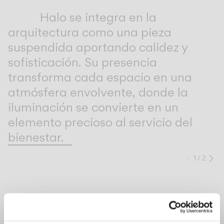
Inspirational Book
Halo se integra en la
arquitectura como una pieza
suspendida aportando calidez y
sofisticación. Su presencia
transforma cada espacio en una
atmósfera envolvente, donde la
iluminación se convierte en un
elemento precioso al servicio del
bienestar.
1
/
2
Anteri
Si
COMPLETA TU ATMÓSFERA