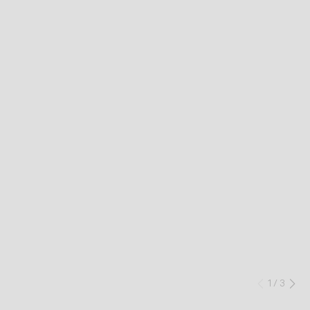
1
/
3
Anteri
Si