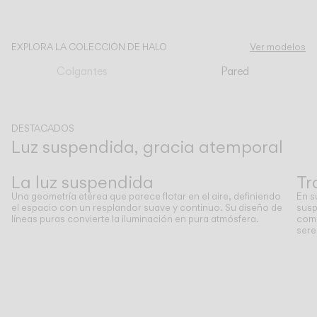
CATÁLOGO
EXPLORA LA COLECCIÓN DE HALO
Ver modelos
Colgantes
Pared
US/Canada
International
DESTACADOS
Luz suspendida, gracia atemporal
Anterior
Siguiente
La luz suspendida
Tr
Una geometría etérea que parece flotar en el aire, definiendo
En s
el espacio con un resplandor suave y continuo. Su diseño de
susp
líneas puras convierte la iluminación en pura atmósfera.
come
sere