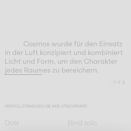
Inspirational Book
Cosmos wurde für den Einsatz
in der Luft konzipiert und kombiniert
Licht und Form, um den Charakter
jedes Raumes zu bereichern.
1
/
2
Zurück
We
VERVOLLSTÄNDIGEN SIE IHRE ATMOSPHÄRE
Dots
Bind solo