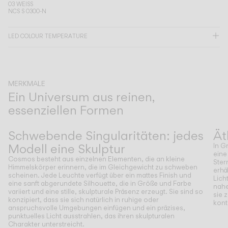
03 WEISS
NCS S 0300-N
KATALOG
LED COLOUR TEMPERATURE
US/Canada
International
MERKMALE
Ein Universum aus reinen,
essenziellen Formen
Zurück
Weiter
Schwebende Singularitäten: jedes
Ät
Modell eine Skulptur
In G
eine
Cosmos besteht aus einzelnen Elementen, die an kleine
Ster
Himmelskörper erinnern, die im Gleichgewicht zu schweben
erhä
scheinen. Jede Leuchte verfügt über ein mattes Finish und
Lich
eine sanft abgerundete Silhouette, die in Größe und Farbe
nahe
variiert und eine stille, skulpturale Präsenz erzeugt. Sie sind so
sie 
konzipiert, dass sie sich natürlich in ruhige oder
kont
anspruchsvolle Umgebungen einfügen und ein präzises,
punktuelles Licht ausstrahlen, das ihren skulpturalen
Charakter unterstreicht.