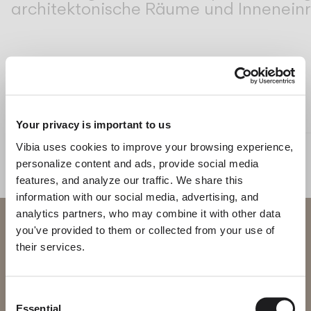
architektonische Räume und Inneneinr
Living the Outdoor
Composing Pendants
Bewusste Atmosphären
Services
Brisa
STEHLEUCHTE UND TISCHLEUCHTE
Downloads
Your privacy is important to us
Vibia uses cookies to improve your browsing experience,
Über uns
personalize content and ads, provide social media
I.cono
features, and analyze our traffic. We share this
Working Area
information with our social media, advertising, and
STEH UND TISCHLEUCHTEN
WANDLEUCHTEN
analytics partners, who may combine it with other data
Willkommen bei Vibia
SPRACHE
you've provided to them or collected from your use of
their services.
Sie versuchen, auf unser
English
Français
Español
International
website
Consent
Italiano
Deutsch
Essential
Bitte wählen Sie die richtige Website für Ihre Region, um
Selection