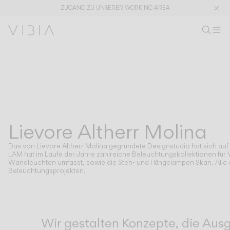
ZUGANG ZU UNSERER WORKING AREA
Produkt s
DE
Prod
M
Wo
Kollektionen
PRODUKTE
ANWENDUNGEN
Alle ansehen
Pendelleuchten
The Latest
Plusminus
Designer
Steh und Tischleuchten
Lievore Altherr Molina
DESIGNER
LIEVORE ALTHERR MOLINA
Deckenleuchten
Wandleuchten
Das von Lievore Altherr Molina gegründete Designstudio hat sich auf P
Außenleuchten
LAM hat im Laufe der Jahre zahlreiche Beleuchtungskollektionen für V
Wandleuchten umfasst, sowie die Steh- und Hängelampen Skan. Alle di
Beleuchtungsprojekten.
ENTDECKEN
DESIGNKONZEPTE
Shaping Atmospheres –
Atmosphere Creators
Gesamtkatalog
Emotion and Materiality
Wir gestalten Konzepte, die Ausg
Complementary Light