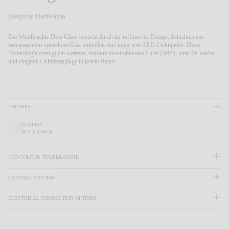
Living the Outdoor
Composing Pendants
Design by
Martín Azúa
Bewusste Atmosphären
Die Wandleuchte Dots Glass besticht durch ihr raffiniertes Design: Schichten aus
transparentem optischem Glas umhüllen eine integrierte LED-Lichtquelle.
Diese
Technologie erzeugt ein warmes, rundum ausstrahlendes Licht (360°), ideal für sanfte
Services
und elegante Lichtübergänge in jedem Raum.
Downloads
FINISHES
Über uns
10 WEISS
NCS S 0300-N
Working Area
LED COLOUR TEMPERATURE
SPRACHE
CONTROL SYSTEM
English
Français
Español
ELECTRICAL CONNECTION OPTIONS
Italiano
Deutsch