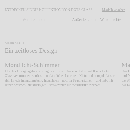
ENTDECKEN SIE DIE KOLLEKTION VON DOTS GLASS
Modelle ansehen
KATALOG
Wandleuchten
Außenleuchten - Wandleuchte
US/Canada
MERKMALE
International
Ein zeitloses Design
Zurück
Weiter
Mondlicht-Schimmer
Mat
Ideal für Übergangsbeleuchtung oder Flure: Das neue Glasmodell von Dots
Das G
Glass verströmt ein sanftes, mondähnliches Leuchten. Klein und kompakt lässt es
und M
sich in jede Innenumgebung integrieren – auch in Feuchträumen – und hebt mit
die Wa
seinen weichen, kreisförmigen Lichtakzenten die Wandstruktur hervor.
das r