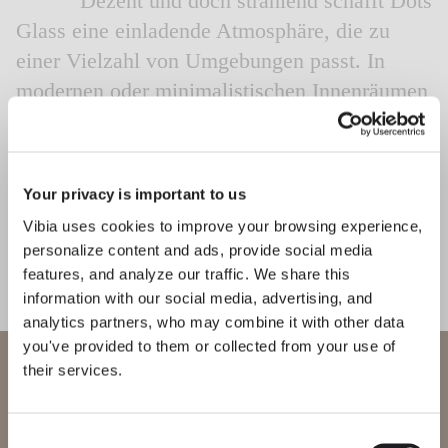
Dezent und doch strahlend schafft Dots
Glass eine einladende Atmosphäre, die zu
einer Vielzahl von Umgebungen passt. In
modernen oder minimalistischen Innenräumen
ergänzt es mühelos klare Linien und neutrale
Farbtöne, während es in eklektischeren
Räumen einen harmonischen Kontrast zu
Your privacy is important to us
weichen Texturen, Mustern und dynamischen
Vibia uses cookies to improve your browsing experience,
Kompositionen bildet.
personalize content and ads, provide social media
features, and analyze our traffic. We share this
1
/
2
Zurück
We
information with our social media, advertising, and
analytics partners, who may combine it with other data
you've provided to them or collected from your use of
Willkommen bei Vibia
VERVOLLSTÄNDIGEN SIE IHRE ATMOSPHÄRE
their services.
Sie versuchen, auf unser
International
website
Dots outdoor
Dots
Consent