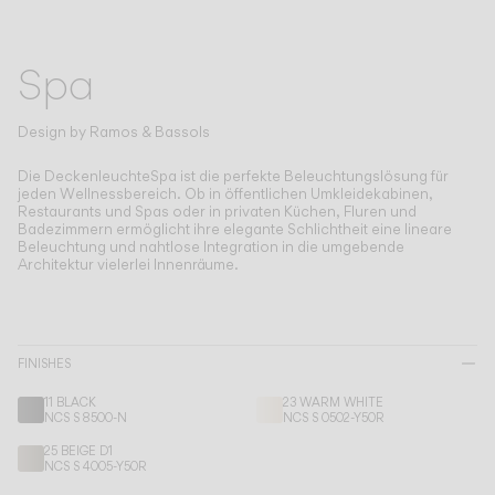
Living the Outdoor
Composing Pendants
Bewusste Atmosphären
Spa
Services
Design by
Ramos & Bassols
Die DeckenleuchteSpa ist die perfekte Beleuchtungslösung für
Downloads
jeden Wellnessbereich.
Ob in öffentlichen Umkleidekabinen,
Restaurants und Spas oder in privaten Küchen, Fluren und
Badezimmern ermöglicht ihre elegante Schlichtheit eine lineare
Über uns
Beleuchtung und nahtlose Integration in die umgebende
Architektur vielerlei Innenräume.
Working Area
SPRACHE
FINISHES
11 BLACK
23 WARM WHITE
NCS S 8500-N
NCS S 0502-Y50R
English
Français
Español
25 BEIGE D1
NCS S 4005-Y50R
Italiano
Deutsch