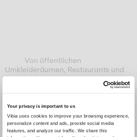
Inspirational Book
Von öffentlichen
Umkleideräumen, Restaurants und
Spas bis hin zu privaten Küchen,
Korridoren und Badezimmern - die
anmutige Schlichtheit von SPA
ermöglicht eine nahtlose Integration
Your privacy is important to us
in die umgebende Architektur.
Vibia uses cookies to improve your browsing experience,
personalize content and ads, provide social media
1
/
2
Zurück
We
features, and analyze our traffic. We share this