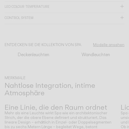
LED COLOUR TEMPERATURE
KATALOG
CONTROL SYSTEM
US/Canada
ENTDECKEN SIE DIE KOLLEKTION VON SPA
Modelle ansehen
International
Deckenleuchten
Wandleuchten
MERKMALE
Nahtlose Integration, intime
Atmosphäre
Zurück
Weiter
Eine Linie, die den Raum ordnet
Li
Mehr als eine Leuchte wirkt Spa wie ein architektonischer
Spa 
Strich, der die obere Ebene definiert und strukturiert. Das
unsi
lineare Design – erhältlich in Einzel- oder Doppelsegmenten
und 
bis zu sechs Metern Länge – begleitet Wege, betont
Ob i