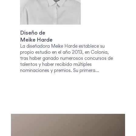
Diseño de
Meike Harde
La diseñadora Meike Harde establece su
propio estudio en el año 2013, en Colonia,
tras haber ganado numerosos concursos de
talentos y haber recibido múltiples
nominaciones y premios. Su primera
colaboración con Vibia es la colección Knit,
fruto de un intenso trabajo de investigación y
un estudio en profundidad sobre el
comportamiento de los tejidos de punto y la
posibilidad de tejerlos de modo que creen un
efecto translúcido. Apoyándose en la
tecnología, Meike Harde ha creado una
colección con formas suaves y acogedoras
que transmite una agradable sensación de
calidez.