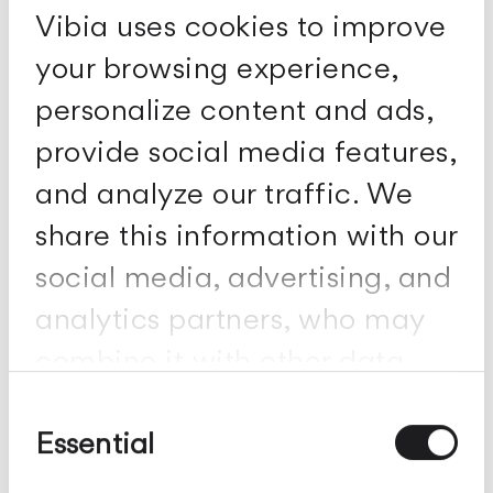
Vibia uses cookies to improve
your browsing experience,
personalize content and ads,
provide social media features,
and analyze our traffic. We
share this information with our
social media, advertising, and
analytics partners, who may
combine it with other data
Pin
you've provided to them or
Consent
Selection
Essential
collected from your use of
their services.