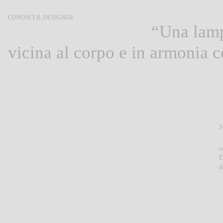
CONOSCI IL DESIGNER
Ichiro Iwasaki
“Una lamp
vicina al corpo e in armonia c
S
L
S
E
d