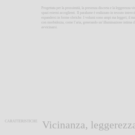
Progettata per la prossimità, la presenza discreta e la leggerezza v
spazi esterni accoglienti.
Il paralume è realizzato in tessuto intrec
espandersi in forme sferiche. I volumi sono ampi ma leggeri; il mat
con morbidezza, come l’aria, generando un’illuminazione intima ch
avvicinarsi.
CARATTERISTICHE
Vicinanza, leggerezza