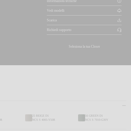
Informazioni tecniche
Vedi modelli
Scarica
Richiedi supporto
Seleziona la tua Closer
25 BEIGE D1
56 GREEN D1
0R
NCS S 4005-Y50R
NCS S 7010-G30Y