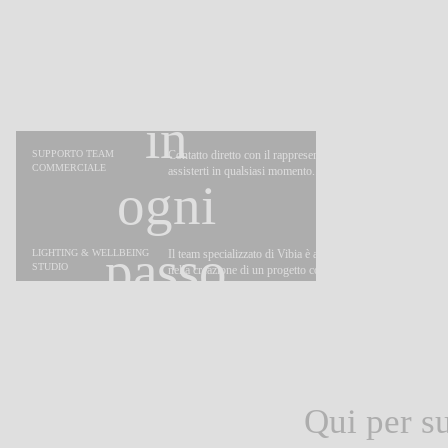
Al tuo
fianco,
in
SUPPORTO TEAM
Contatto diretto con il rappresentante Vibia della tua zona p
COMMERCIALE
assisterti in qualsiasi momento.
ogni
passo
LIGHTING & WELLBEING
Il team specializzato di Vibia è a tua disposizione per assiste
STUDIO
nella creazione di un progetto completo di Atmosphere Des
del
cammino
Qui per su