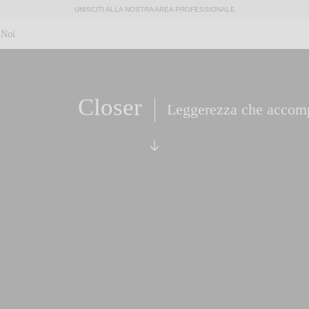
UNISCITI ALLA NOSTRA AREA PROFESSIONALE
 Noi
Closer
Leggerezza che accom
Scorri fino alle specifiche