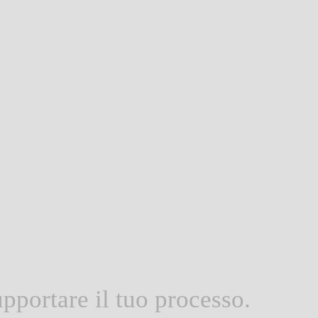
er
SUPPORTO TEAM
ll nostro team di assistenza tecnica è a disposizione per as
TECNICO
in tutte le tue esigenze post-vendita.
rti
STRUMENTI DIGITALI
Assistenza all'uso dei nostri strumenti digitali progettati pe
ign
professionisti.
pportare il tuo processo.