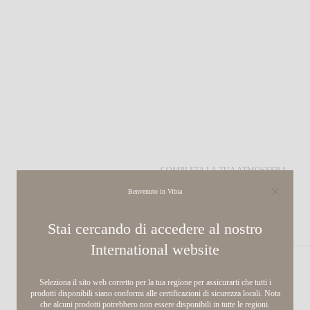
COMPLETA LA TUA ATMOSFERA
Benvenuto in Vibia
Dots glass
Stai cercando di accedere al nostro
PARETE
International
website
Seleziona il sito web corretto per la tua regione per assicurarti che tutti i
prodotti disponibili siano conformi alle certificazioni di sicurezza locali. Nota
che alcuni prodotti potrebbero non essere disponibili in tutte le regioni.