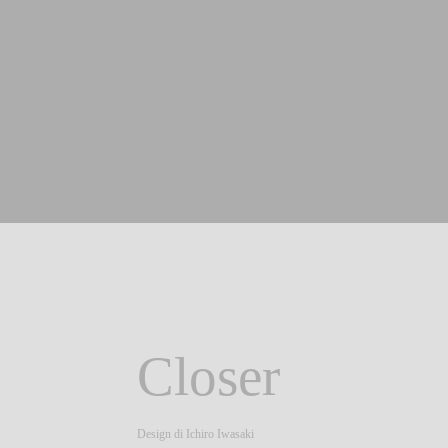
Closer
Design di
Ichiro Iwasaki