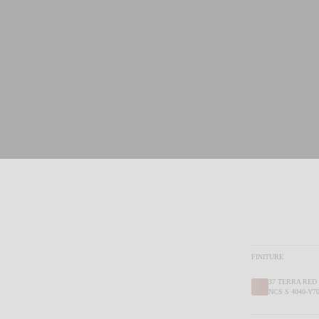
FINITURE
37 TERRA RED
NCS S 4040-Y7