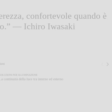
erezza, confortevole quando è
oso.” — Ichiro Iwasaki
zioni
Pre
S
1
/
2
SOLUZIONI PER ILLUMINAZIONE
La continuità della luce tra interno ed esterno