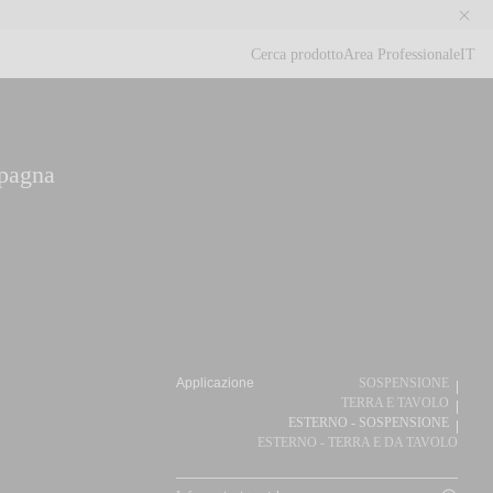
Cerca prodotto
Area Professionale
IT
Ce
M
pagna
Applicazione
SOSPENSIONE
TERRA E TAVOLO
ESTERNO - SOSPENSIONE
ESTERNO - TERRA E DA TAVOLO