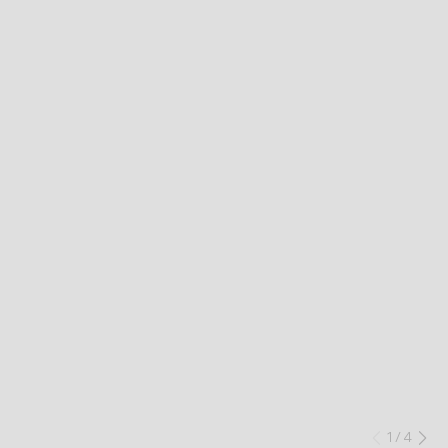
1
/
4
Preced
Su