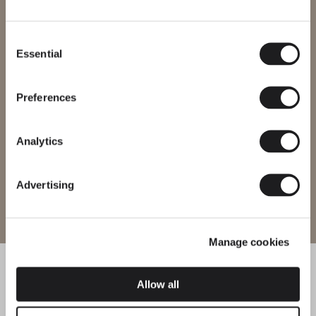
Stai cercando di accedere al nostro
International
website
Consent
Essential
Selection
Seleziona il sito web corretto per la tua regione per assicurarti che
tutti i prodotti disponibili siano conformi alle certificazioni di
sicurezza locali. Nota che alcuni prodotti potrebbero non essere
disponibili in tutte le regioni.
Preferences
Cambia regione
Analytics
Advertising
Entra nel sito
Manage cookies
Allow all