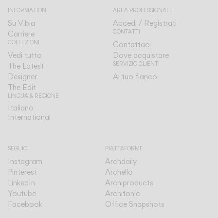
INFORMATION
AREA PROFESSIONALE
Su Vibia
Accedi / Registrati
CONTATTI
Carriere
COLLEZIONI
Contattaci
Vedi tutto
Dove acquistare
SERVIZIO CLIENTI
The Latest
Designer
Al tuo fianco
The Edit
LINGUA & REGIONE
Italiano
Italiano
International
International
SEGUICI
PIATTAFORME
Instagram
Archdaily
Pinterest
Archello
LinkedIn
Archiproducts
Youtube
Architonic
Facebook
Office Snapshots