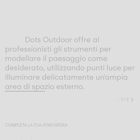
Inspirational Book
Dots Outdoor offre ai
professionisti gli strumenti per
modellare il paesaggio come
desiderato, utilizzando punti luce per
illuminare delicatamente un'ampia
area di spazio esterno.
1
/
2
Preced
Su
COMPLETA LA TUA ATMOSFERA