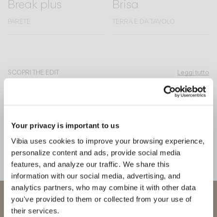
Break plus
Brisa
PARETE
TERRA E DA TAVOLO
Scopri di più su Dots Outdoor e su tutte le nostre collezioni
SCOPRI THE EDIT
Leggi tutto
SOLUZIONI PER ILLUMINAZIONE
Paesaggi di luce: vi presentiamo Dots Outdoor
Your privacy is important to us
Vibia uses cookies to improve your browsing experience,
personalize content and ads, provide social media
features, and analyze our traffic. We share this
information with our social media, advertising, and
analytics partners, who may combine it with other data
Benvenuto in Vibia
you've provided to them or collected from your use of
their services.