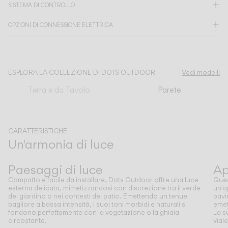
SISTEMA DI CONTROLLO
CATALOGO
OPZIONI DI CONNESSIONE ELETTRICA
US/Canada
ESPLORA LA COLLEZIONE DI DOTS OUTDOOR
Vedi modelli
International
Terra e da Tavolo
Parete
CARATTERISTICHE
Un'armonia di luce
Precedente
Successivo
Paesaggi di luce
Ap
Compatto e facile da installare, Dots Outdoor offre una luce
Ques
esterna delicata, mimetizzandosi con discrezione tra il verde
un'a
del giardino o nei contesti del patio. Emettendo un tenue
pavi
bagliore a bassa intensità, i suoi toni morbidi e naturali si
emet
fondono perfettamente con la vegetazione o la ghiaia
La s
circostante.
viale