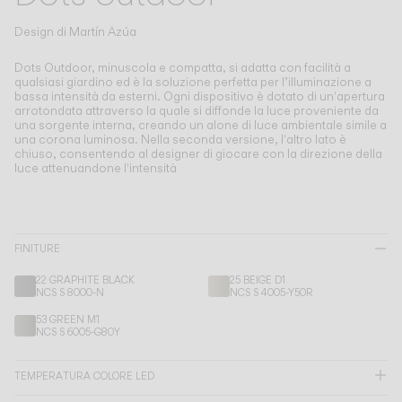
Living the Outdoor
Composing Pendants
Design di
Martín Azúa
Atmosfere Consapevoli
Dots Outdoor, minuscola e compatta, si adatta con facilità a
qualsiasi giardino ed è la soluzione perfetta per l’illuminazione a
bassa intensità da esterni.
Ogni dispositivo è dotato di un'apertura
Servizi
arrotondata attraverso la quale si diffonde la luce proveniente da
una sorgente interna, creando un alone di luce ambientale simile a
una corona luminosa. Nella seconda versione, l'altro lato è
Download
chiuso, consentendo al designer di giocare con la direzione della
luce attenuandone l'intensità
Su di noi
Area Professionale
FINITURE
22 GRAPHITE BLACK
25 BEIGE D1
LINGUA
NCS S 8000-N
NCS S 4005-Y50R
53 GREEN M1
NCS S 6005-G80Y
English
Français
Español
TEMPERATURA COLORE LED
Italiano
Deutsch