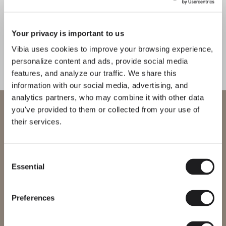
Your privacy is important to us
Vibia uses cookies to improve your browsing experience,
personalize content and ads, provide social media
features, and analyze our traffic. We share this
information with our social media, advertising, and
analytics partners, who may combine it with other data
Benvenuto in Vibia
you've provided to them or collected from your use of
their services.
Stai cercando di accedere al nostro
International
website
Consent
Essential
Selection
Seleziona il sito web corretto per la tua regione per assicurarti che
tutti i prodotti disponibili siano conformi alle certificazioni di
sicurezza locali. Nota che alcuni prodotti potrebbero non essere
disponibili in tutte le regioni.
Preferences
Cambia regione