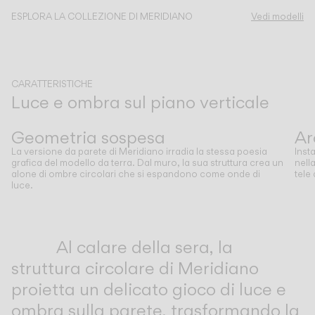
ESPLORA LA COLLEZIONE DI MERIDIANO
Vedi modelli
CATALOGO
US/Canada
CARATTERISTICHE
Luce e ombra sul piano verticale
International
Precedente
Successivo
Geometria sospesa
Ar
La versione da parete di Meridiano irradia la stessa poesia
Inst
grafica del modello da terra. Dal muro, la sua struttura crea un
nell
alone di ombre circolari che si espandono come onde di
tele
luce.
Inspirational Book
Al calare della sera, la
struttura circolare di Meridiano
proietta un delicato gioco di luce e
ombra sulla parete, trasformando la