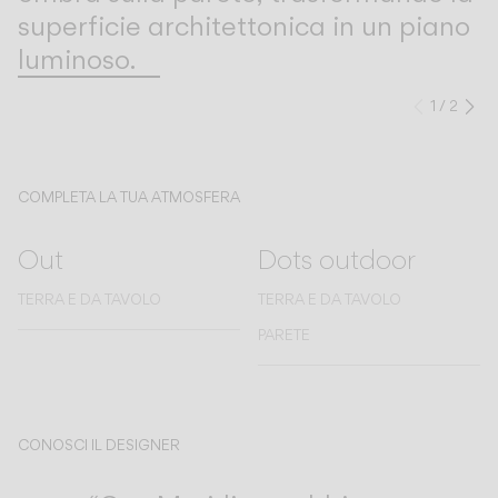
superficie architettonica in un piano
luminoso.
1
/
2
Preced
Su
COMPLETA LA TUA ATMOSFERA
Out
Dots outdoor
TERRA E DA TAVOLO
TERRA E DA TAVOLO
PARETE
CONOSCI IL DESIGNER
Jordi Vilardell & Meritxell Vidal