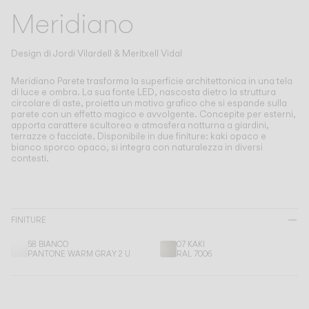
Living the Outdoor
Meridiano
Composing Pendants
Atmosfere Consapevoli
Design di
Jordi Vilardell & Meritxell Vidal
Servizi
Meridiano Parete trasforma la superficie architettonica in una tela
di luce e ombra.
La sua fonte LED, nascosta dietro la struttura
circolare di aste, proietta un motivo grafico che si espande sulla
parete con un effetto magico e avvolgente. Concepite per esterni,
Download
apporta carattere scultoreo e atmosfera notturna a giardini,
terrazze o facciate. Disponibile in due finiture: kaki opaco e
bianco sporco opaco, si integra con naturalezza in diversi
Su di noi
contesti.
Area Professionale
LINGUA
FINITURE
58 BIANCO
07 KAKI
PANTONE WARM GRAY 2 U
RAL 7006
English
Français
Español
Italiano
Deutsch