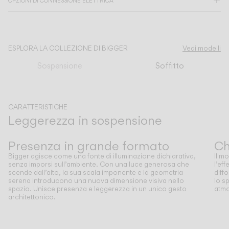
OPZIONI DI CONNESSIONE ELETTRICA
CATALOGO
ESPLORA LA COLLEZIONE DI BIGGER
Vedi modelli
US/Canada
Sospensione
Soffitto
International
CARATTERISTICHE
Leggerezza in sospensione
Precedente
Successivo
Presenza in grande formato
Ch
Bigger agisce come una fonte di illuminazione dichiarativa,
Il m
senza imporsi sull’ambiente. Con una luce generosa che
l’eff
scende dall’alto, la sua scala imponente e la geometria
diff
serena introducono una nuova dimensione visiva nello
lo s
spazio. Unisce presenza e leggerezza in un unico gesto
atmo
architettonico.