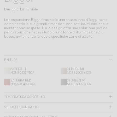
Living the Outdoor
Composing Pendants
Design di
La Invisible
Atmosfere Consapevoli
La sospensione Bigger trasmette una sensazione di leggerezza
combinando le sue grandi dimensioni con sottilissimi cavi che la
mantengono sospesa.
Il suo design offre una soluzione pratica
Servizi
per gli spazi che necessitano di una fonte di illuminazione più
bassa, avvicinando la luce a specifiche zone di attività.
Download
Su di noi
FINITURE
23 BEIGE L1
24 BEIGE M1
Area Professionale
NCS S 0502-Y50R
NCS S 2005-Y50R
37 TERRA RED
53 GREEN M1
LINGUA
NCS S 4040-Y70R
NCS S 6005-G80Y
TEMPERATURA COLORE LED
English
Français
Español
SISTEMA DI CONTROLLO
Italiano
Deutsch