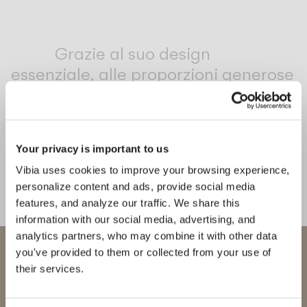
Inspirational Book
Grazie al suo design
essenziale, alle proporzioni generose
e all'effetto luminoso sfumato,
Bigger amplifica le qualità esistenti
di uno spazio, generando un senso di
Your privacy is important to us
raffinato comfort e benessere,
Vibia uses cookies to improve your browsing experience,
indipendentemente dall'uso
personalize content and ads, provide social media
previsto.
features, and analyze our traffic. We share this
information with our social media, advertising, and
1
/
2
Preced
Su
analytics partners, who may combine it with other data
Benvenuto in Vibia
you've provided to them or collected from your use of
their services.
Stai cercando di accedere al nostro
COMPLETA LA TUA ATMOSFERA
International
website