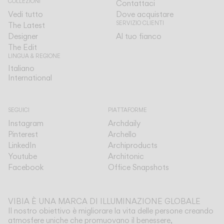
COLLEZIONI
Contattaci
Vedi tutto
Dove acquistare
SERVIZIO CLIENTI
The Latest
Designer
Al tuo fianco
The Edit
LINGUA & REGIONE
Italiano
Italiano
International
International
SEGUICI
PIATTAFORME
Instagram
Archdaily
Pinterest
Archello
LinkedIn
Archiproducts
Youtube
Architonic
Facebook
Office Snapshots
VIBIA È UNA MARCA DI ILLUMINAZIONE GLOBALE
Il nostro obiettivo è migliorare la vita delle persone creando
atmosfere uniche che promuovano il benessere,