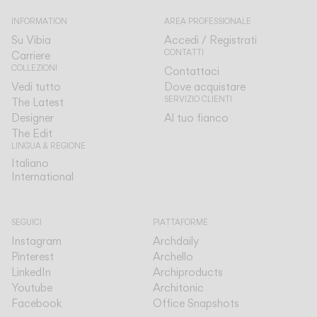
INFORMATION
AREA PROFESSIONALE
Su Vibia
Accedi / Registrati
CONTATTI
Carriere
COLLEZIONI
Contattaci
Vedi tutto
Dove acquistare
SERVIZIO CLIENTI
The Latest
Designer
Al tuo fianco
The Edit
LINGUA & REGIONE
Italiano
Italiano
International
International
SEGUICI
PIATTAFORME
Instagram
Archdaily
Pinterest
Archello
LinkedIn
Archiproducts
Youtube
Architonic
Facebook
Office Snapshots