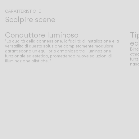
CARATTERISTICHE
Scolpire scene
Precedente
Successivo
Conduttore luminoso
Ti
ed
"La qualità della connessione, la facilità di installazione e la
versatilità di questa soluzione completamente modulare
Bind
garantiscono un equilibrio armonioso tra illuminazione
atmo
funzionale ed estetica, promettendo nuove soluzioni di
funz
illuminazione olistiche. "
nasc