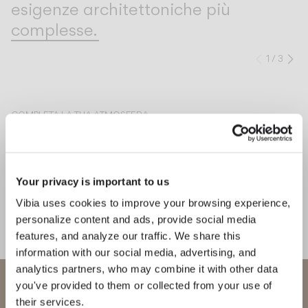
esigenze architettoniche più
complesse.
1
/
3
Preced
Su
COMPLETA LA TUA ATMOSFERA
Bind solo
North
SOFFITTO
PARETE
Your privacy is important to us
Vibia uses cookies to improve your browsing experience,
personalize content and ads, provide social media
features, and analyze our traffic. We share this
CONOSCI IL DESIGNER
information with our social media, advertising, and
Martín Azúa
analytics partners, who may combine it with other data
"La sfida era semplificare ciò
Benvenuto in Vibia
you've provided to them or collected from your use of
che è complesso, creare un oggetto
their services.