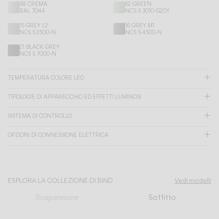
58 CREMA
62 GREEN
RAL 7044
NCS S 3010-G20Y
CATALOGO
15 GREY L2
16 GREY M1
NCS S 2500-N
NCS S 4500-N
21 BLACK GREY
NCS S 7000-N
US/Canada
International
TEMPERATURA COLORE LED
TIPOLOGIE DI APPARECCHIO ED EFFETTI LUMINOSI
SISTEMA DI CONTROLLO
OPZIONI DI CONNESSIONE ELETTRICA
ESPLORA LA COLLEZIONE DI BIND
Vedi modelli
Sospensione
Soffitto