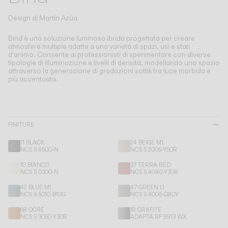
Living the Outdoor
Composing Pendants
Design di
Martín Azúa
Atmosfere Consapevoli
Bind è una soluzione luminosa ibrida progettata per creare
atmosfere multiple adatte a una varietà di spazi, usi e stati
d'animo.
Consente ai professionisti di sperimentare con diverse
Servizi
tipologie di illuminazione e livelli di densità, modellando uno spazio
attraverso la generazione di gradazioni sottili tra luce morbida e
più accentuata.
Download
Su di noi
FINITURE
Area Professionale
11 BLACK
24 BEIGE M1
NCS S 8500-N
NCS S 2005-Y50R
LINGUA
10 BIANCO
37 TERRA RED
NCS S 0300-N
NCS S 4040-Y70R
42 BLUE M1
47 GREEN L1
NCS S 5010-B10G
NCS S 4005-G80Y
English
Français
Español
68 OCRE
18 GRAFITE
NCS S 3050-Y30R
ADAPTA RF 9913 WX
Italiano
Deutsch