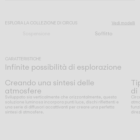
CATALOGO
ESPLORA LA COLLEZIONE DI CIRCUS
Vedi modelli
Sospensione
Soffitto
US/Canada
International
CARATTERISTICHE
Infinite possibilità di esplorazione
Precedente
Successivo
Creando una sintesi delle
Ti
atmosfere
di
Sviluppato sia verticalmente che orizzontalmente, questa
Circ
soluzione luminosa incorpora punti luce, dischi riflettenti e
atmo
una serie di diffusori accattivanti per creare una perfetta
funz
sintesi di atmosfere.
dire