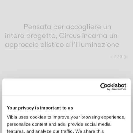
Inspirational Book
Pensata per accogliere un
intero progetto, Circus incarna un
approccio olistico all’illuminazione
1
/
3
Preced
Su
COMPLETA LA TUA ATMOSFERA
Flat
Circus solo
Your privacy is important to us
TERRA E TAVOLO
SOFFITTO
Vibia uses cookies to improve your browsing experience,
personalize content and ads, provide social media
features, and analyze our traffic. We share this