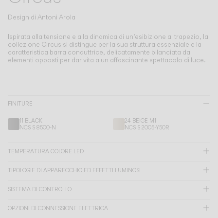
Living the Outdoor
Composing Pendants
Design di
Antoni Arola
Atmosfere Consapevoli
Ispirata alla tensione e alla dinamica di un’esibizione al trapezio, la
collezione Circus si distingue per la sua struttura essenziale e la
caratteristica barra conduttrice, delicatamente bilanciata da
Servizi
elementi opposti per dar vita a un affascinante spettacolo di luce.
Download
FINITURE
Su di noi
11 BLACK
24 BEIGE M1
NCS S 8500-N
NCS S 2005-Y50R
Area Professionale
TEMPERATURA COLORE LED
LINGUA
TIPOLOGIE DI APPARECCHIO ED EFFETTI LUMINOSI
English
Français
Español
SISTEMA DI CONTROLLO
OPZIONI DI CONNESSIONE ELETTRICA
Italiano
Deutsch