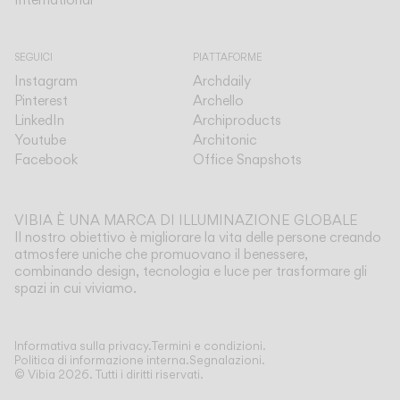
SEGUICI
PIATTAFORME
Instagram
Archdaily
Pinterest
Archello
LinkedIn
Archiproducts
Youtube
Architonic
Facebook
Office Snapshots
VIBIA È UNA MARCA DI ILLUMINAZIONE GLOBALE
Il nostro obiettivo è migliorare la vita delle persone creando
atmosfere uniche che promuovano il benessere,
combinando design, tecnologia e luce per trasformare gli
spazi in cui viviamo.
Mostra di più
Informativa sulla privacy.
Termini e condizioni.
Politica di informazione interna.
Segnalazioni.
© Vibia
2026
.
Tutti i diritti riservati.
Applicazione
Seleziona la tua Circus
SOSPENSIONE
SOFFITTO