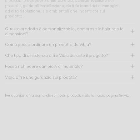
file 2D e 3D
schede tecniche
È possibile accedere a
,
dei
guide all'installazione
dati fotometrici
immagini
prodotti,
,
e
ad alta risoluzione
, sia ambientali che incentrate sul
prodotto.
Questo prodotto è personalizzabile, comprese le finiture e le
dimensioni?
Come posso ordinare un prodotto da Vibia?
Che tipo di assistenza offre Vibia durante il progetto?
Posso richiedere campioni di materiale?
Vibia offre una garanzia sui prodotti?
Per qualsiasi altra domanda sui nostri prodotti, visita la nostra pagina
Servizi
.