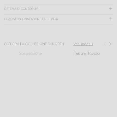
SISTEMA DI CONTROLLO
CATALOGO
OPZIONI DI CONNESSIONE ELETTRICA
US/Canada
International
ESPLORA LA COLLEZIONE DI NORTH
Vedi modelli
Prec
Su
Sospensione
Terra e Tavolo