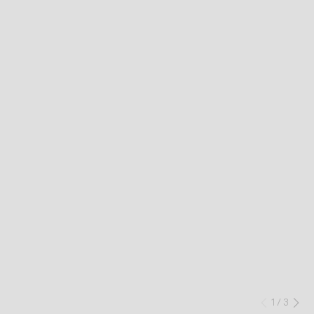
1
/
3
Preced
Su