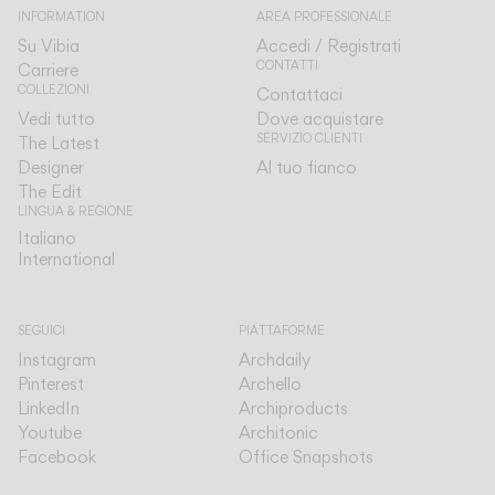
INFORMATION
AREA PROFESSIONALE
Su Vibia
Accedi / Registrati
CONTATTI
Carriere
COLLEZIONI
Contattaci
Vedi tutto
Dove acquistare
SERVIZIO CLIENTI
The Latest
Designer
Al tuo fianco
The Edit
LINGUA & REGIONE
Italiano
Italiano
International
International
SEGUICI
PIATTAFORME
Instagram
Archdaily
Pinterest
Archello
LinkedIn
Archiproducts
Youtube
Architonic
Facebook
Office Snapshots