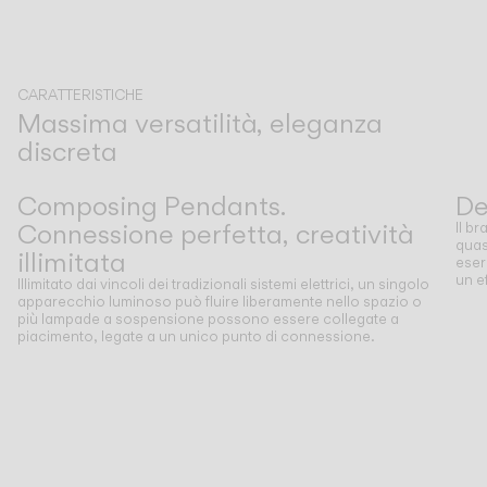
CARATTERISTICHE
Massima versatilità, eleganza
discreta
Precedente
Successivo
Composing Pendants.
De
Connessione perfetta, creatività
Il b
quas
illimitata
eser
un e
Illimitato dai vincoli dei tradizionali sistemi elettrici, un singolo
apparecchio luminoso può fluire liberamente nello spazio o
più lampade a sospensione possono essere collegate a
piacimento, legate a un unico punto di connessione.