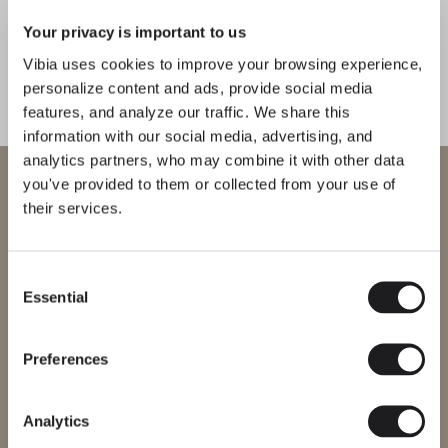
mirata che definisce gli spazi e crea
Your privacy is important to us
effetti luminosi, a seconda delle
Vibia uses cookies to improve your browsing experience,
circostanze.
personalize content and ads, provide social media
features, and analyze our traffic. We share this
1
/
3
Preced
Su
information with our social media, advertising, and
analytics partners, who may combine it with other data
Benvenuto in Vibia
you've provided to them or collected from your use of
COMPLETA LA TUA ATMOSFERA
Prec
Su
their services.
Stai cercando di accedere al nostro
Palma
Flamingo
International
website
Consent
PARETE
SOSPENSIONE
Essential
Selection
Seleziona il sito web corretto per la tua regione per assicurarti che
tutti i prodotti disponibili siano conformi alle certificazioni di
sicurezza locali. Nota che alcuni prodotti potrebbero non essere
disponibili in tutte le regioni.
Preferences
Scopri di più su North e su tutte le nostre collezioni.
SCOPRI THE EDIT
Leggi tutto
Cambia regione
Analytics
PROGETTI
Il passato e il futuro di Simon si illuminano con design efficienti