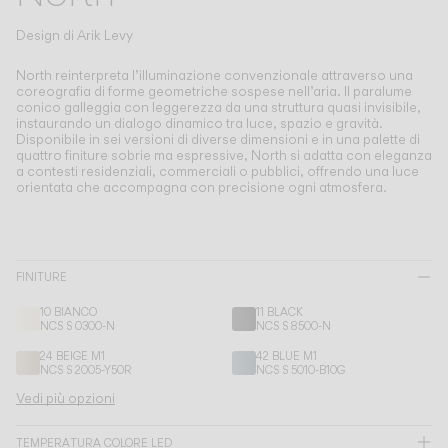
Living the Outdoor
Composing Pendants
Design di
Arik Levy
Atmosfere Consapevoli
North reinterpreta l’illuminazione convenzionale attraverso una
coreografia di forme geometriche sospese nell’aria.
Il paralume
conico galleggia con leggerezza da una struttura quasi invisibile,
Servizi
instaurando un dialogo dinamico tra luce, spazio e gravità.
Disponibile in sei versioni di diverse dimensioni e in una palette di
quattro finiture sobrie ma espressive, North si adatta con eleganza
Download
a contesti residenziali, commerciali o pubblici, offrendo una luce
orientata che accompagna con precisione ogni atmosfera.
Su di noi
Area Professionale
FINITURE
10 BIANCO
11 BLACK
LINGUA
NCS S 0300-N
NCS S 8500-N
24 BEIGE M1
42 BLUE M1
NCS S 2005-Y50R
NCS S 5010-B10G
English
Français
Español
Vedi più opzioni
Italiano
Deutsch
TEMPERATURA COLORE LED