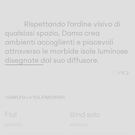
Inspirational Book
Rispettando l'ordine visivo di
qualsiasi spazio, Dama crea
ambienti accoglienti e piacevoli
attraverso le morbide isole luminose
disegnate dal suo diffusore.
1
/
4
Preced
Su
COMPLETA LA TUA ATMOSFERA
Flat
Bind solo
SOFFITTO
SOFFITTO