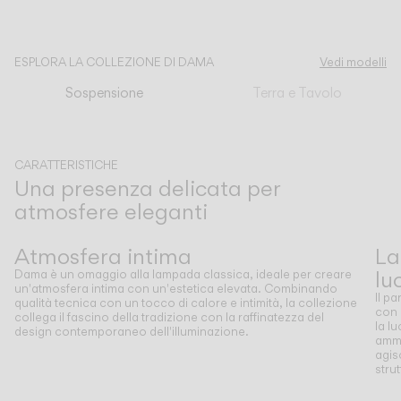
CATALOGO
ESPLORA LA COLLEZIONE DI DAMA
Vedi modelli
Sospensione
Terra e Tavolo
US/Canada
International
CARATTERISTICHE
Una presenza delicata per
atmosfere eleganti
Precedente
Successivo
Atmosfera intima
La
lu
Dama è un omaggio alla lampada classica, ideale per creare
un'atmosfera intima con un'estetica elevata. Combinando
Il p
qualità tecnica con un tocco di calore e intimità, la collezione
con 
collega il fascino della tradizione con la raffinatezza del
la l
design contemporaneo dell'illuminazione.
ammo
agis
stru