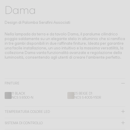
Living the Outdoor
Dama
Composing Pendants
Atmosfere Consapevoli
Design di
Palomba Serafini Associati
Servizi
Nella lampada da terra e da tavolo Dama, il paralume cilindrico
poggia saldamente su un elegante stelo in alluminio che si ramifica
in tre gambi disponibili in due raffinate finiture.
Ideata per garantire
una facile installazione, un uso intuitivo e la massima versatilità, la
Download
collezione Dama vanta funzionalità avanzate e regolazione della
luminosità, consentendo agli utenti di creare l'ambiente perfetto.
Su di noi
Area Professionale
FINITURE
LINGUA
11 BLACK
25 BEIGE D1
NCS S 8500-N
NCS S 4005-Y50R
English
Français
Español
TEMPERATURA COLORE LED
SISTEMA DI CONTROLLO
Italiano
Deutsch