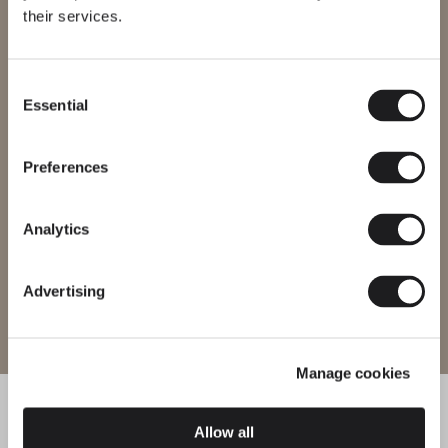
their services.
Stai cercando di accedere al nostro
International
website
Consent
Essential
Selection
Seleziona il sito web corretto per la tua regione per assicurarti che
tutti i prodotti disponibili siano conformi alle certificazioni di
sicurezza locali. Nota che alcuni prodotti potrebbero non essere
disponibili in tutte le regioni.
Preferences
Cambia regione
Analytics
Advertising
Entra nel sito
Manage cookies
Allow all