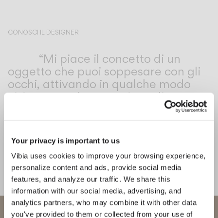
CONOSCI IL DESIGNER
Palomba Serafini Associati
“Mi piace il concetto di un
oggetto che puoi soppesare con gli
occhi, attivando in qualche modo
visivamente la sensazione di
leggerezza.” - Studio Palomba
Serafini
Your privacy is important to us
Vibia uses cookies to improve your browsing experience,
Scopri di più su Dama e su tutte le nostre collezioni
SCOPRI THE EDIT
Leggi tutto
personalize content and ads, provide social media
features, and analyze our traffic. We share this
SOLUZIONI PER ILLUMINAZIONE
Un esercizio di portamento: vi presentiamo Dama
information with our social media, advertising, and
analytics partners, who may combine it with other data
Benvenuto in Vibia
you've provided to them or collected from your use of