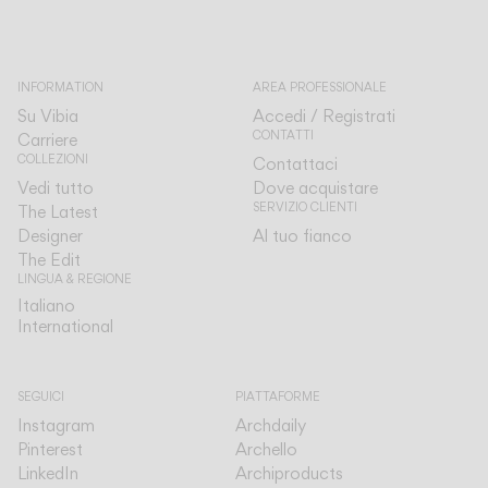
INFORMATION
AREA PROFESSIONALE
Su Vibia
Accedi / Registrati
CONTATTI
Carriere
COLLEZIONI
Contattaci
Vedi tutto
Dove acquistare
SERVIZIO CLIENTI
The Latest
Designer
Al tuo fianco
The Edit
LINGUA & REGIONE
Italiano
Italiano
International
International
SEGUICI
PIATTAFORME
Instagram
Archdaily
Pinterest
Archello
LinkedIn
Archiproducts