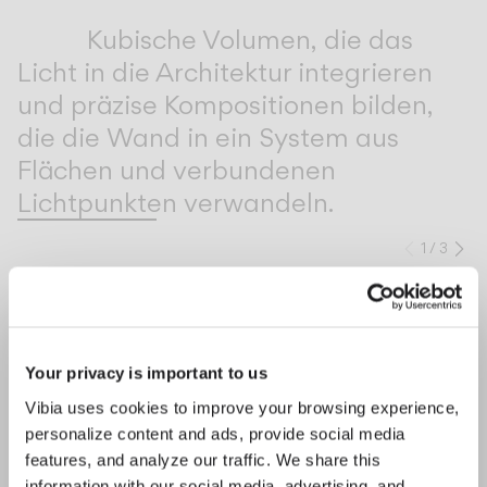
Inspirational Book
Kubische Volumen, die das
Licht in die Architektur integrieren
und präzise Kompositionen bilden,
die die Wand in ein System aus
Flächen und verbundenen
Lichtpunkten verwandeln.
1
/
3
Zurück
We
VERVOLLSTÄNDIGEN SIE IHRE ATMOSPHÄRE
Your privacy is important to us
Flat
Africa
Vibia uses cookies to improve your browsing experience,
personalize content and ads, provide social media
STEH UND TISCHLEUCHTEN
STEH UND TISCHLEUCHTEN
features, and analyze our traffic. We share this
information with our social media, advertising, and