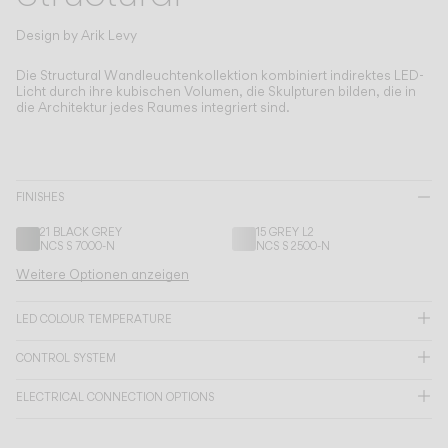
Living the Outdoor
Composing Pendants
Design by
Arik Levy
Bewusste Atmosphären
Die Structural Wandleuchtenkollektion kombiniert indirektes LED-
Licht durch ihre kubischen Volumen, die Skulpturen bilden, die in
die Architektur jedes Raumes integriert sind.
Services
Downloads
FINISHES
Über uns
21 BLACK GREY
15 GREY L2
NCS S 7000-N
NCS S 2500-N
Weitere Optionen anzeigen
Working Area
SPRACHE
LED COLOUR TEMPERATURE
CONTROL SYSTEM
English
Français
Español
ELECTRICAL CONNECTION OPTIONS
Italiano
Deutsch