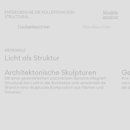
ENTDECKEN SIE DIE KOLLEKTION VON
Modelle
KATALOG
STRUCTURAL
ansehen
Deckenleuchten
Wandleuchten
US/Canada
International
MERKMALE
Licht als Struktur
Zurück
Weiter
Architektonische Skulpturen
Ge
Mit einer geometrischen und präzisen Sprache integriert
Ihre
Structural das Licht in die Architektur und verwandelt die
vers
Wand in eine skulpturale Komposition aus Flächen und
die 
Volumen.