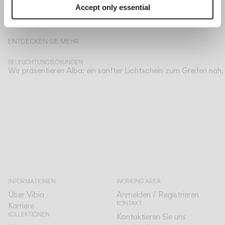
Accept only essential
Lesen Sie mehr über Palomba Serafini Associati und die Kollektionen v
ENTDECKEN SIE MEHR
BELEUCHTUNGSLÖSUNGEN
Wir präsentieren Alba: ein sanfter Lichtschein zum Greifen na
INFORMATIONEN
WORKING AREA
Über Vibia
Anmelden / Registrieren
KONTAKT
Karriere
KOLLEKTIONEN
Kontaktieren Sie uns