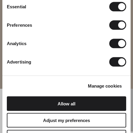
Consent
Essential
Bitte wählen Sie die richtige Website für Ihre Region, um
Selection
sicherzustellen, dass alle verfügbaren Produkte den lokalen
Sicherheitszertifizierungen entsprechen. Beachten Sie, dass
einige Produkte möglicherweise nicht in jeder Region verfügbar
Preferences
sind.
Region ändern
Analytics
Advertising
Website betreten
Manage cookies
Allow all
Adjust my preferences