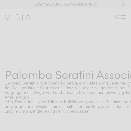
ZUGANG ZU UNSERER WORKING AREA
Produkt s
DE
Prod
M
Wo
Kollektionen
PRODUKTE
ANWENDUNGEN
Alle ansehen
Pendelleuchten
The Latest
Plusminus
Designer
Steh und Tischleuchten
Palomba Serafini Associ
DESIGNER
PALOMBA SERAFINI ASSOCIATI
Deckenleuchten
Wandleuchten
Ludovica Serafini und Roberto Palomba, Architekten und Designer, gr
Außenleuchten
des Designs ist der Grundstein für ihre Vision der zeitgenössischen 
Vergangenheit, Gegenwart und Zukunft. In den sechsundzwanzig Jahre
Anerkennung.
Alba, Dama und Lily sind die drei Kollektionen, die sie in Zusammena
entworfen und entwickelt, um ein umfassendes Ganzes zu bilden. Ihr
Empfindungen, Materie und dem Unbewussten.
ENTDECKEN
DESIGNKONZEPTE
Shaping Atmospheres –
Atmosphere Creators
Gesamtkatalog
Emotion and Materiality
Complementary Light