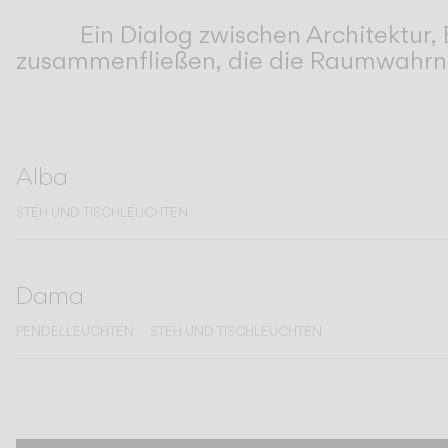
Living the Outdoor
Ein Dialog zwischen Architektur
Composing Pendants
zusammenfließen, die die Raumwahrne
Bewusste Atmosphären
Services
Downloads
Alba
STEH UND TISCHLEUCHTEN
Über uns
Working Area
Dama
SPRACHE
PENDELLEUCHTEN
STEH UND TISCHLEUCHTEN
English
Français
Español
Italiano
Deutsch