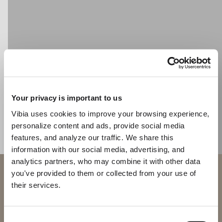
CATÁLOGO
US/Canada
International
Your privacy is important to us
Vibia uses cookies to improve your browsing experience,
personalize content and ads, provide social media
features, and analyze our traffic. We share this
information with our social media, advertising, and
analytics partners, who may combine it with other data
Bienvenido a Vibia
you've provided to them or collected from your use of
their services.
Estás intentando acceder a nuestra
International
website
Consent