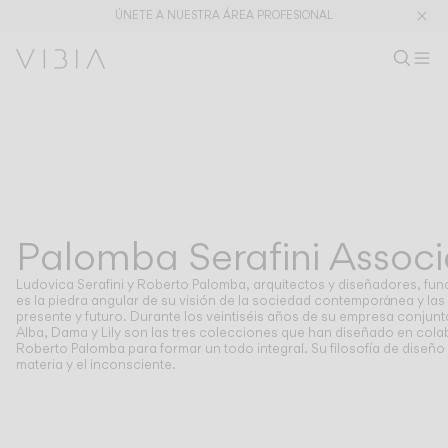
ÚNETE A NUESTRA ÁREA PROFESIONAL
Buscar pr
ES
Busc
Ab
Ár
Colecciones
PRODUCTOS
APLICACIONES
Ver todo
Colgantes
The Latest
Plusminus
Diseñadores
Pie y sobremesa
Palomba Serafini Associ
DISEÑADORES
PALOMBA SERAFINI ASSOCIATI
Techo
Pared
Ludovica Serafini y Roberto Palomba, arquitectos y diseñadores, fund
Exterior
es la piedra angular de su visión de la sociedad contemporánea y la
presente y futuro. Durante los veintiséis años de su empresa conju
Alba, Dama y Lily son las tres colecciones que han diseñado en col
Roberto Palomba para formar un todo integral. Su filosofía de diseño 
materia y el inconsciente.
DESCUBRE
CONCEPTOS DE DISEÑO
Shaping Atmospheres –
Atmosphere Creators
Catálogo General
Emotion and Materiality
Complementary Light