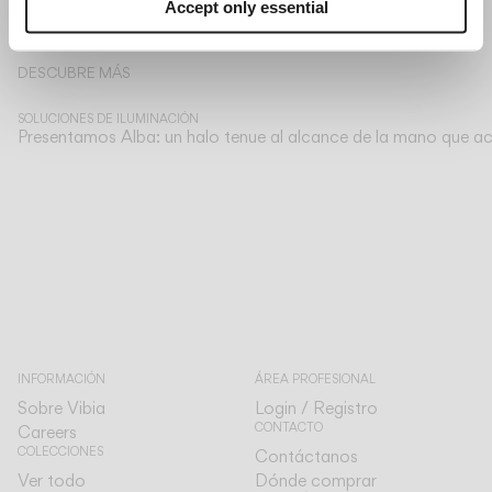
Accept only essential
Más información sobre Palomba Serafini Associati y las colecciones d
DESCUBRE MÁS
SOLUCIONES DE ILUMINACIÓN
Presentamos Alba: un halo tenue al alcance de la mano que
INFORMACIÓN
ÁREA PROFESIONAL
Sobre Vibia
Login / Registro
CONTACTO
Careers
COLECCIONES
Contáctanos
Ver todo
Dónde comprar