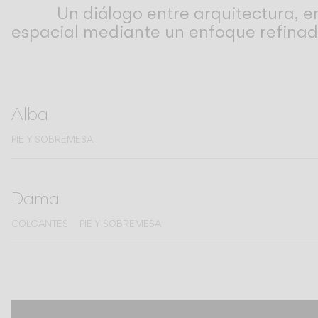
Un diálogo entre arquitectura, 
Living the Outdoor
Composing Pendants
espacial mediante un enfoque refinad
Atmósferas Conscientes
Servicios
Alba
Descargas
PIE Y SOBREMESA
Nosotros
Dama
Área Profesional
COLGANTES
PIE Y SOBREMESA
IDIOMA
English
Français
Español
Italiano
Deutsch