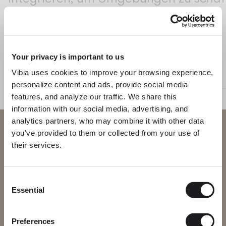
Living the Outdoor
Composing Pendants
Bewusste Atmosphären
Origami
Your privacy is important to us
Services
Vibia uses cookies to improve your browsing experience,
WANDLEUCHTEN
AUSSENLEUCHTEN - WANDLEUCHTE
personalize content and ads, provide social media
Downloads
features, and analyze our traffic. We share this
information with our social media, advertising, and
Über uns
analytics partners, who may combine it with other data
Willkommen bei Vibia
you've provided to them or collected from your use of
Working Area
their services.
Sie versuchen, auf unser
SPRACHE
International
website
Lesen Sie mehr über Ramón Esteve und die Kollektionen von Vibia auf
ENTDECKEN SIE MEHR
Consent
Essential
Bitte wählen Sie die richtige Website für Ihre Region, um
Selection
English
Français
Español
BELEUCHTUNGSLÖSUNGEN
sicherzustellen, dass alle verfügbaren Produkte den lokalen
Origami, Lichtfalten
Sicherheitszertifizierungen entsprechen. Beachten Sie, dass
einige Produkte möglicherweise nicht in jeder Region verfügbar
Italiano
Deutsch
Preferences
sind.