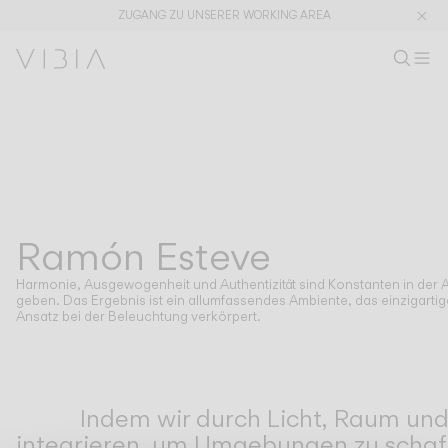
ZUGANG ZU UNSERER WORKING AREA
Produkt s
DE
Prod
M
Wo
Kollektionen
PRODUKTE
ANWENDUNGEN
Alle ansehen
Pendelleuchten
The Latest
Plusminus
Designer
Steh und Tischleuchten
Ramón Esteve
DESIGNER
RAMÓN ESTEVE
Deckenleuchten
Wandleuchten
Harmonie, Ausgewogenheit und Authentizität sind Konstanten in der 
Außenleuchten
geben. Das Ergebnis ist ein allumfassendes Ambiente, das einzigartige
Ansatz bei der Beleuchtung verkörpert.
ENTDECKEN
DESIGNKONZEPTE
Shaping Atmospheres –
Atmosphere Creators
Indem wir durch Licht, Raum und
Gesamtkatalog
Emotion and Materiality
integrieren, um Umgebungen zu schaff
Complementary Light