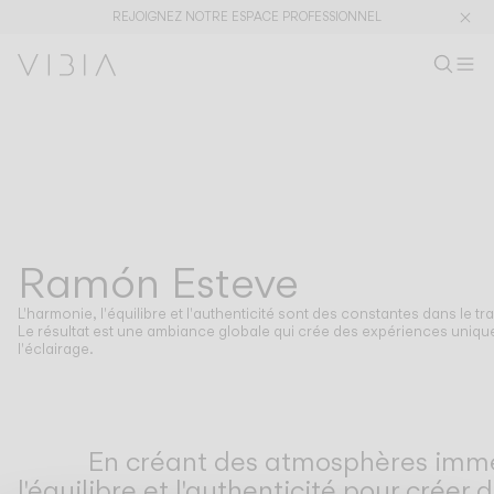
REJOIGNEZ NOTRE ESPACE PROFESSIONNEL
Recherc
FR
Rech
M
Es
Collections
PRODUITS
APPLICATIONS
Voir tout
Suspensions
The Latest
Plusminus
Designers
Pied Table
Ramón Esteve
DESIGNERS
RAMÓN ESTEVE
Plafonniers
Murales
L'harmonie, l'équilibre et l'authenticité sont des constantes dans le t
Extérieur
Le résultat est une ambiance globale qui crée des expériences uniques
l'éclairage.
DÉCOUVRIR
CONCEPTS DE DESIGN
Shaping Atmospheres –
Atmosphere Creators
En créant des atmosphères immers
Catalogue Général
Emotion and Materiality
l'équilibre et l'authenticité pour cré
Complementary Light