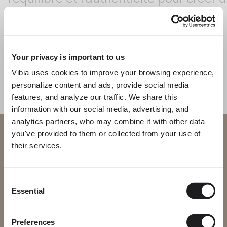
Living the Outdoor
Composing Pendants
Atmosphères Conscientes
Origami
Your privacy is important to us
Services
Vibia uses cookies to improve your browsing experience,
MURALES
EXTÉRIEUR - APPLIQUE MURALE
personalize content and ads, provide social media
Téléchargements
features, and analyze our traffic. We share this
information with our social media, advertising, and
À propos
analytics partners, who may combine it with other data
Bienvenue chez Vibia
you've provided to them or collected from your use of
Espace Professionnel
their services.
Vous essayez d’accéder à notre
LANGUE
International
website
En savoir plus sur Ramón Esteve et les collections de Vibia sur The Ed
DÉCOUVRIR PLUS
Consent
Essential
Selection
English
Français
Español
SOLUTIONS D'ÉCLAIRAGE
Veuillez sélectionner le site web correspondant à votre région afin
Origami, plis de lumière
de vous assurer que tous les produits disponibles respectent les
certifications de sécurité locales. Notez que certains produits
Italiano
Deutsch
peuvent ne pas être disponibles dans toutes les régions.
Preferences