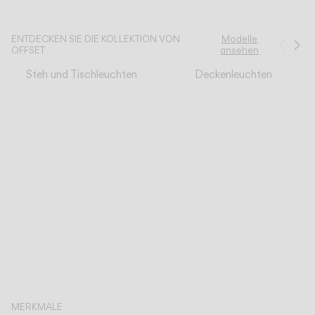
KATALOG
ENTDECKEN SIE DIE KOLLEKTION VON
Modelle
Zurü
We
OFFSET
ansehen
Steh und Tischleuchten
Deckenleuchten
US/Canada
International
MERKMALE