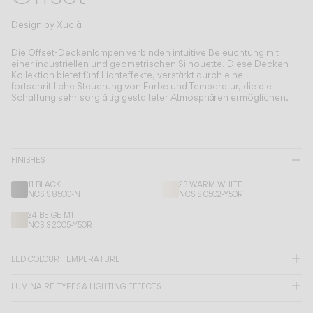
Living the Outdoor
Composing Pendants
Design by
Xuclà
Bewusste Atmosphären
Die Offset-Deckenlampen verbinden intuitive Beleuchtung mit
einer industriellen und geometrischen Silhouette.
Diese Decken-
Kollektion bietet fünf Lichteffekte, verstärkt durch eine
Services
fortschrittliche Steuerung von Farbe und Temperatur, die die
Schaffung sehr sorgfältig gestalteter Atmosphären ermöglichen.
Downloads
Über uns
FINISHES
11 BLACK
23 WARM WHITE
Working Area
NCS S 8500-N
NCS S 0502-Y50R
24 BEIGE M1
SPRACHE
NCS S 2005-Y50R
LED COLOUR TEMPERATURE
English
Français
Español
LUMINAIRE TYPES & LIGHTING EFFECTS
Italiano
Deutsch