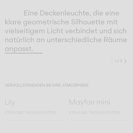
Inspirational Book
Eine Deckenleuchte, die eine
klare geometrische Silhouette mit
vielseitigem Licht verbindet und sich
natürlich an unterschiedliche Räume
anpasst.
1
/
3
Zurück
We
VERVOLLSTÄNDIGEN SIE IHRE ATMOSPHÄRE
Lily
Mayfair mini
STEH UND TISCHLEUCHTEN
STEH UND TISCHLEUCHTEN