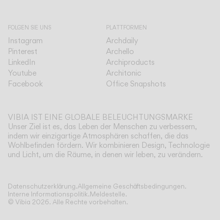
FOLGEN SIE UNS
PLATTFORMEN
Instagram
Archdaily
Pinterest
Archello
LinkedIn
Archiproducts
Youtube
Architonic
Facebook
Office Snapshots
VIBIA IST EINE GLOBALE BELEUCHTUNGSMARKE
Unser Ziel ist es, das Leben der Menschen zu verbessern,
indem wir einzigartige Atmosphären schaffen, die das
Wohlbefinden fördern. Wir kombinieren Design, Technologie
und Licht, um die Räume, in denen wir leben, zu verändern.
Mehr anzeigen
Datenschutzerklärung.
Allgemeine Geschäftsbedingungen.
Interne Informationspolitik.
Meldestelle.
© Vibia
2026
.
Alle Rechte vorbehalten.
Anwendung
STEH UND TISCHLEUCHTEN
Wählen Sie Ihr Offset
DECKENLEUCHTEN
WANDLEUCHTEN