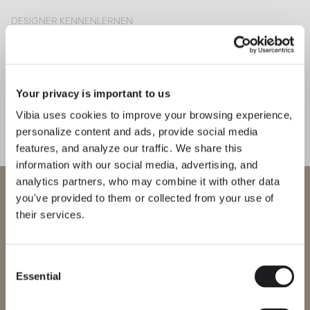
DESIGNER KENNENLERNEN
Xuclà
"Mit Offset wollten wir
dynamisches Licht bieten, um eine
personalisierte sensorische
Your privacy is important to us
Erfahrung zu schaffen, die auf
Vibia uses cookies to improve your browsing experience,
unsere Rhythmen und Emotionen
personalize content and ads, provide social media
reagieren kann."— Xuclà
features, and analyze our traffic. We share this
information with our social media, advertising, and
analytics partners, who may combine it with other data
Willkommen bei Vibia
you've provided to them or collected from your use of
Erfahren Sie mehr über Offset und alle unsere Kollektionen.
THE EDIT ENTDECKEN
Alles lesen
their services.
Sie versuchen, auf unser
BELEUCHTUNGSLÖSUNGEN
International
website
Offset: Individuell abgestimmte sensorische Erlebnisse durch 
Consent
Essential
Bitte wählen Sie die richtige Website für Ihre Region, um
Selection
sicherzustellen, dass alle verfügbaren Produkte den lokalen
Sicherheitszertifizierungen entsprechen. Beachten Sie, dass