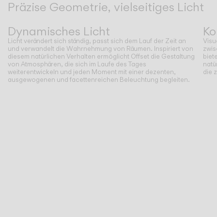
Präzise Geometrie, vielseitiges Licht
Zurück
Weiter
Dynamisches Licht
Ko
Licht verändert sich ständig, passt sich dem Lauf der Zeit an
Visu
und verwandelt die Wahrnehmung von Räumen. Inspiriert von
zwis
diesem natürlichen Verhalten ermöglicht Offset die Gestaltung
biet
von Atmosphären, die sich im Laufe des Tages
natü
weiterentwickeln und jeden Moment mit einer dezenten,
die 
ausgewogenen und facettenreichen Beleuchtung begleiten.