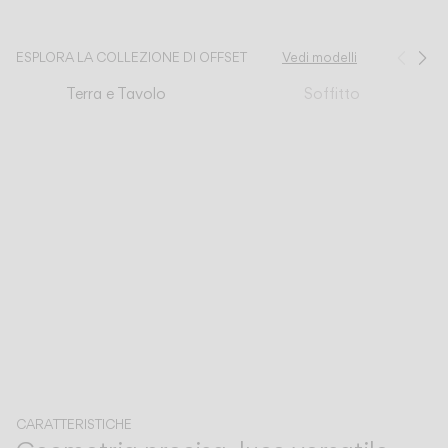
CATALOGO
ESPLORA LA COLLEZIONE DI OFFSET
Vedi modelli
Prec
Su
Terra e Tavolo
Soffitto
US/Canada
International
CARATTERISTICHE