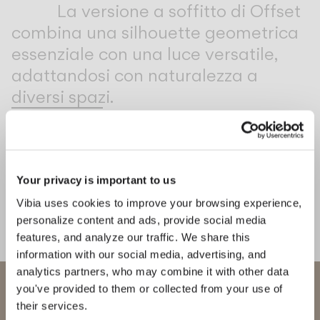
Inspirational Book
La versione a soffitto di Offset
combina una silhouette geometrica
essenziale con una luce versatile,
adattandosi con naturalezza a
diversi spazi.
1
/
3
Preced
Su
Your privacy is important to us
COMPLETA LA TUA ATMOSFERA
Vibia uses cookies to improve your browsing experience,
Lily
Mayfair mini
personalize content and ads, provide social media
features, and analyze our traffic. We share this
TERRA E TAVOLO
TERRA E TAVOLO
information with our social media, advertising, and
analytics partners, who may combine it with other data
Benvenuto in Vibia
you've provided to them or collected from your use of
their services.