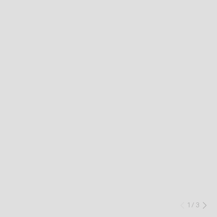
1
/
3
Preced
Su