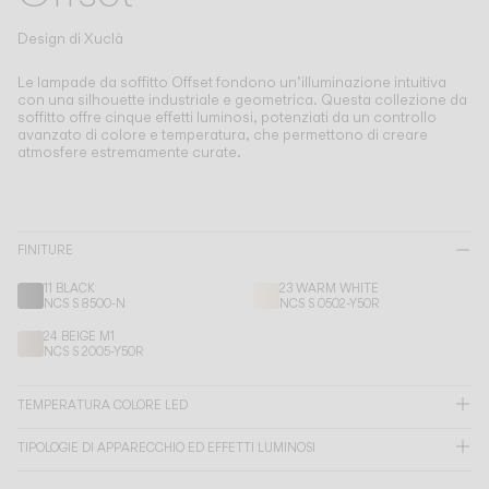
Living the Outdoor
Composing Pendants
Design di
Xuclà
Atmosfere Consapevoli
Le lampade da soffitto Offset fondono un’illuminazione intuitiva
con una silhouette industriale e geometrica.
Questa collezione da
soffitto offre cinque effetti luminosi, potenziati da un controllo
Servizi
avanzato di colore e temperatura, che permettono di creare
atmosfere estremamente curate.
Download
Su di noi
FINITURE
11 BLACK
23 WARM WHITE
Area Professionale
NCS S 8500-N
NCS S 0502-Y50R
24 BEIGE M1
LINGUA
NCS S 2005-Y50R
TEMPERATURA COLORE LED
English
Français
Español
TIPOLOGIE DI APPARECCHIO ED EFFETTI LUMINOSI
Italiano
Deutsch