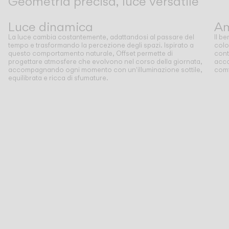
Geometria precisa, luce versatile
Precedente
Successivo
Luce dinamica
Am
La luce cambia costantemente, adattandosi al passare del
Il b
tempo e trasformando la percezione degli spazi. Ispirato a
colo
questo comportamento naturale, Offset permette di
cont
progettare atmosfere che evolvono nel corso della giornata,
accog
accompagnando ogni momento con un'illuminazione sottile,
comf
equilibrata e ricca di sfumature.