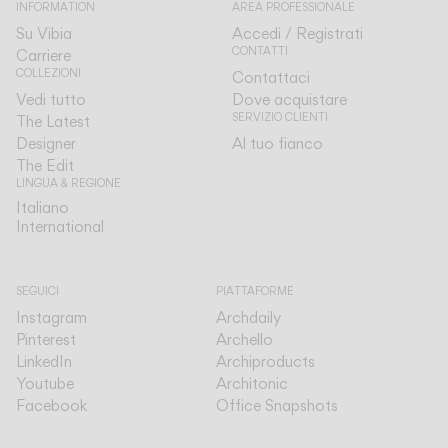
INFORMATION
AREA PROFESSIONALE
Su Vibia
Accedi / Registrati
CONTATTI
Carriere
COLLEZIONI
Contattaci
Vedi tutto
Dove acquistare
SERVIZIO CLIENTI
The Latest
Designer
Al tuo fianco
The Edit
LINGUA & REGIONE
Italiano
Italiano
International
International
SEGUICI
PIATTAFORME
Instagram
Archdaily
Pinterest
Archello
LinkedIn
Archiproducts
Youtube
Architonic
Facebook
Office Snapshots