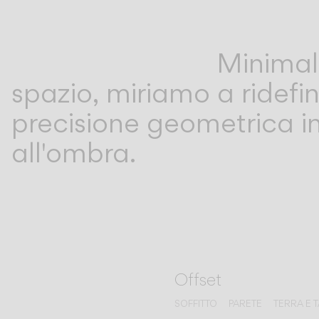
Minimali
spazio, miriamo a ridefin
precisione geometrica inc
all'ombra.
Offset
SOFFITTO
PARETE
TERRA E 