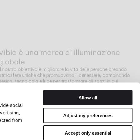
Vibia è una marca di illuminazione
globale
Il nostro obiettivo è migliorare la vita delle persone creando
atmosfere uniche che promuovano il benessere, combinando
design, tecnologia e luce per trasformare gli spazi in cui
viviamo.
Allow all
vide social
vertising,
Adjust my preferences
lected from
Accept only essential