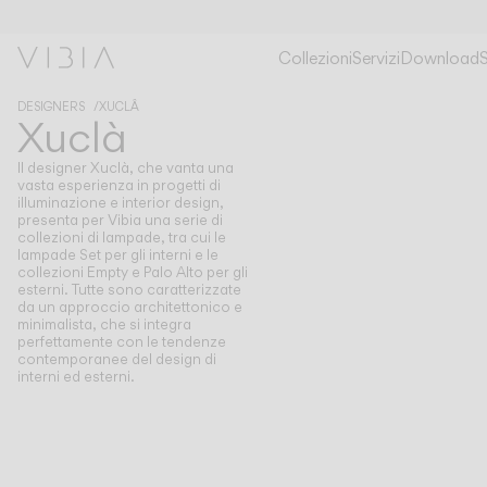
Collezioni
Servizi
Download
DESIGNERS
XUCLÂ
Xuclà
Il designer Xuclà, che vanta una
vasta esperienza in progetti di
illuminazione e interior design,
presenta per Vibia una serie di
collezioni di lampade, tra cui le
lampade Set per gli interni e le
collezioni Empty e Palo Alto per gli
esterni. Tutte sono caratterizzate
da un approccio architettonico e
minimalista, che si integra
perfettamente con le tendenze
contemporanee del design di
interni ed esterni.