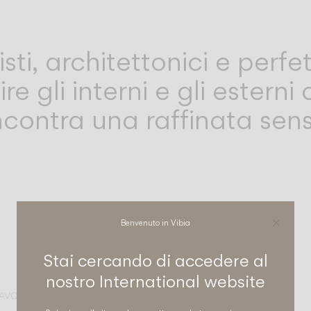
sti, architettonici e perf
ire gli interni e gli ester
ontra una raffinata sensib
Benvenuto in Vibia
Stai cercando di accedere al
Break plus
nostro
International
website
TAVOLO
PARETE