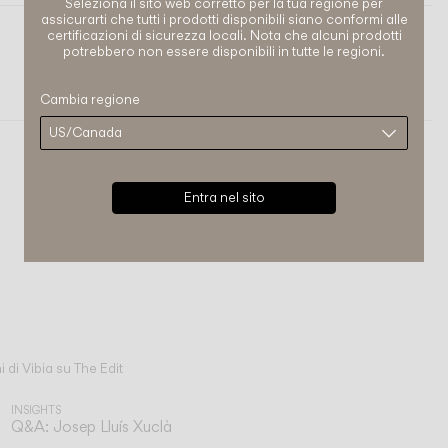
Seleziona il sito web corretto per la tua regione per
assicurarti che tutti i prodotti disponibili siano conformi alle
certificazioni di sicurezza locali. Nota che alcuni prodotti
potrebbero non essere disponibili in tutte le regioni.
Set
PARETE
Cambia regione
Entra nel sito
i di Vibia su The Edit
INSIGHTS
Q&A: Josep Lluís Xuclà