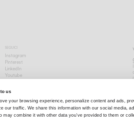
SEGUICI
Instagram
Pinterest
LinkedIn
Youtube
Facebook
PIATTAFORME
 to us
Archdaily
ove your browsing experience, personalize content and ads, pro
Archello
Archiproducts
 our traffic. We share this information with our social media, ad
Architonic
o may combine it with other data you've provided to them or col
Office Snapshots