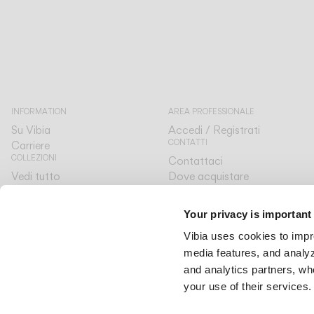
INFORMATION
AREA PROFESSIONALE
Su Vibia
Accedi / Registrati
CONTATTI
Carriere
COLLEZIONI
Contattaci
Vedi tutto
Dove acquistare
SERVIZIO CLIENTI
The Latest
Designer
Al tuo fianco
Your privacy is important
The Edit
LINGUA & REGIONE
Vibia uses cookies to impr
Italiano
Italiano
media features, and analyze
International
International
and analytics partners, wh
your use of their services.