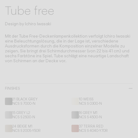
Living the Outdoor
Tube free
Composing Pendants
Bewusste Atmosphären
Design by
Ichiro Iwasaki
Services
Mit der Tube Free-Deckenlampenkollektion verfolgt Ichiro Iwasaki
eine Beleuchtungslösung, die in der Lage ist, verschiedene
Ausdrucksformen durch die Komposition einzelner Modelle zu
zeigen.
Sie bringt drei Schirmdurchmesser (von 22 bis 41 cm) und
Downloads
sechs Farbtöne ins Spiel. Tube schlägt eine neuartige Landschaft
von Schirmen an der Decke vor.
Über uns
Working Area
FINISHES
SPRACHE
21 BLACK GREY
10 WEISS
NCS S 7000-N
NCS S 0300-N
15 GREY L2
16 GREY M1
NCS S 2500-N
NCS S 4500-N
English
Français
Español
24 BEIGE M1
37 TERRA RED
NCS S 2005-Y50R
NCS S 4040-Y70R
Italiano
Deutsch