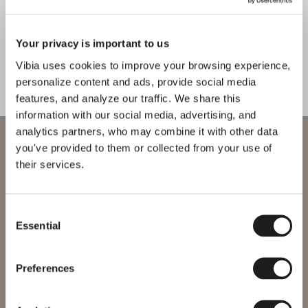
1
/
2
Zurück
We
Your privacy is important to us
Vibia uses cookies to improve your browsing experience,
VERVOLLSTÄNDIGEN SIE IHRE ATMOSPHÄRE
personalize content and ads, provide social media
features, and analyze our traffic. We share this
Flat
Dots
information with our social media, advertising, and
analytics partners, who may combine it with other data
STEH UND TISCHLEUCHTEN
WANDLEUCHTEN
Willkommen bei Vibia
you've provided to them or collected from your use of
their services.
Sie versuchen, auf unser
International
website
DESIGNER KENNENLERNEN
Consent
Ichiro Iwasaki
Essential
Bitte wählen Sie die richtige Website für Ihre Region, um
Selection
"Mit Tube und Tube Free wollte
sicherzustellen, dass alle verfügbaren Produkte den lokalen
Sicherheitszertifizierungen entsprechen. Beachten Sie, dass
ich Licht als ein flexibles Gefüge
einige Produkte möglicherweise nicht in jeder Region verfügbar
Preferences
sind.
begreifbar machen: minimale
Komponenten, eine durchgehende
Region ändern