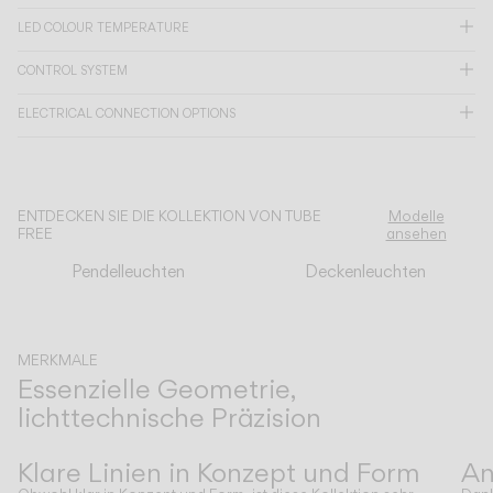
LED COLOUR TEMPERATURE
KATALOG
CONTROL SYSTEM
ELECTRICAL CONNECTION OPTIONS
US/Canada
International
ENTDECKEN SIE DIE KOLLEKTION VON TUBE
Modelle
FREE
ansehen
Pendelleuchten
Deckenleuchten
MERKMALE
Essenzielle Geometrie,
lichttechnische Präzision
Zurück
Weiter
Klare Linien in Konzept und Form
An