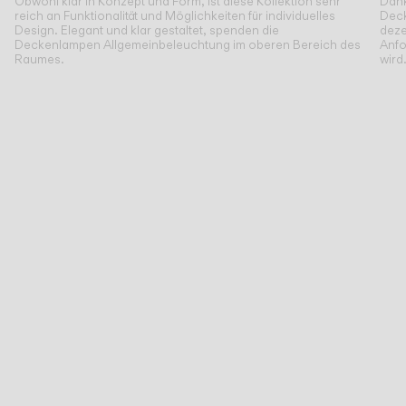
Obwohl klar in Konzept und Form, ist diese Kollektion sehr
Dank
reich an Funktionalität und Möglichkeiten für individuelles
Deck
Design. Elegant und klar gestaltet, spenden die
deze
Deckenlampen Allgemeinbeleuchtung im oberen Bereich des
Anfo
Raumes.
wird