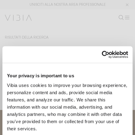
UNISCITI ALLA NOSTRA AREA PROFESSIONALE
Cerca pro
IT
Cerc
M
Ar
Collezioni
RISULTATI DELLA RICERCA
Servizi
Il termine selezionato non ha fornito alcun risultato.
Cerca di nuovo
Download
Your privacy is important to us
Vibia uses cookies to improve your browsing experience,
Su di noi
personalize content and ads, provide social media
features, and analyze our traffic. We share this
Area Professionale
information with our social media, advertising, and
analytics partners, who may combine it with other data
LINGUA
Benvenuto in Vibia
you've provided to them or collected from your use of
their services.