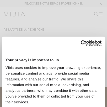
REJOIGNEZ NOTRE ESPACE PROFESSIONNEL
Recherc
FR
Rech
M
Es
Collections
RÉSULTATS DE LA RECHERCHE
Services
Le terme sélectionné n'a donné aucun résultat.
Rechercher à nouveau
Téléchargements
Your privacy is important to us
Vibia uses cookies to improve your browsing experience,
À propos
personalize content and ads, provide social media
features, and analyze our traffic. We share this
Espace Professionnel
information with our social media, advertising, and
analytics partners, who may combine it with other data
LANGUE
Bienvenue chez Vibia
you've provided to them or collected from your use of
their services.