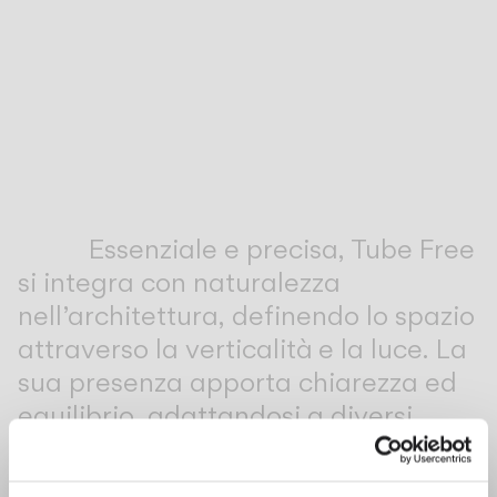
Inspirational Book
Essenziale e precisa, Tube Free
si integra con naturalezza
nell’architettura, definendo lo spazio
attraverso la verticalità e la luce. La
sua presenza apporta chiarezza ed
equilibrio, adattandosi a diversi
contesti e applicazioni con
un’eleganza silenziosa.