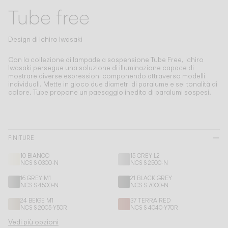
Living the Outdoor
Tube free
Composing Pendants
Atmosfere Consapevoli
Design di
Ichiro Iwasaki
Servizi
Con la collezione di lampade a sospensione Tube Free, Ichiro
Iwasaki persegue una soluzione di illuminazione capace di
mostrare diverse espressioni componendo attraverso modelli
individuali.
Mette in gioco due diametri di paralume e sei tonalità di
Download
colore. Tube propone un paesaggio inedito di paralumi sospesi.
Su di noi
FINITURE
Area Professionale
10 BIANCO
15 GREY L2
LINGUA
NCS S 0300-N
NCS S 2500-N
16 GREY M1
21 BLACK GREY
NCS S 4500-N
NCS S 7000-N
English
Français
Español
24 BEIGE M1
37 TERRA RED
NCS S 2005-Y50R
NCS S 4040-Y70R
Italiano
Deutsch
Vedi più opzioni