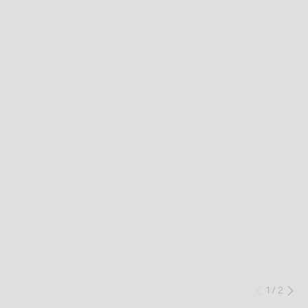
IN
Co
1
/
2
Preced
Su