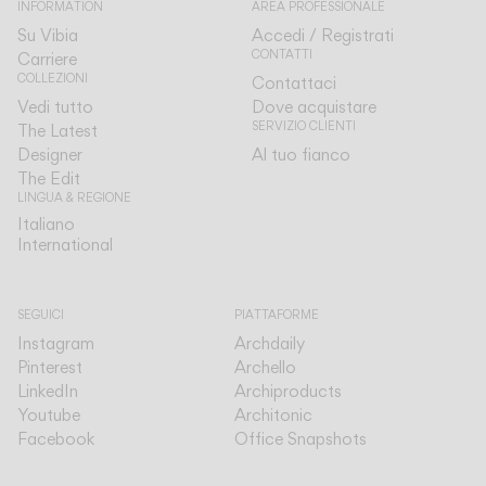
INFORMATION
AREA PROFESSIONALE
Su Vibia
Accedi / Registrati
CONTATTI
Carriere
COLLEZIONI
Contattaci
Vedi tutto
Dove acquistare
SERVIZIO CLIENTI
The Latest
Designer
Al tuo fianco
The Edit
LINGUA & REGIONE
Italiano
Italiano
International
International
SEGUICI
PIATTAFORME
Instagram
Archdaily
Pinterest
Archello
LinkedIn
Archiproducts
Youtube
Architonic
Facebook
Office Snapshots