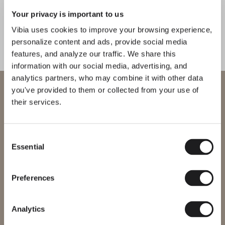
Your privacy is important to us
1
/
2
Preced
Su
Vibia uses cookies to improve your browsing experience,
personalize content and ads, provide social media
features, and analyze our traffic. We share this
COMPLETA LA TUA ATMOSFERA
information with our social media, advertising, and
analytics partners, who may combine it with other data
Bind solo
I.cono
Benvenuto in Vibia
you've provided to them or collected from your use of
SOFFITTO
TERRA E TAVOLO
their services.
Stai cercando di accedere al nostro
International
website
Consent
Essential
Selection
CONOSCI IL DESIGNER
Seleziona il sito web corretto per la tua regione per assicurarti che
Ichiro Iwasaki
tutti i prodotti disponibili siano conformi alle certificazioni di
sicurezza locali. Nota che alcuni prodotti potrebbero non essere
“Con Tube e Tube Free volevo
disponibili in tutte le regioni.
Preferences
rivelare la luce come una trama
Cambia regione
flessibile: componenti minimi, una
Analytics
linea continua di luce che guida e