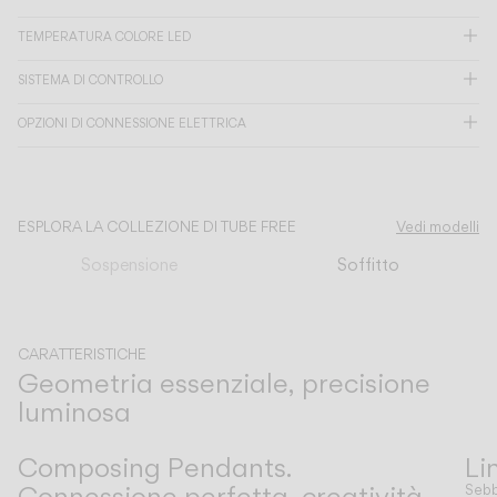
TEMPERATURA COLORE LED
CATALOGO
SISTEMA DI CONTROLLO
OPZIONI DI CONNESSIONE ELETTRICA
US/Canada
International
ESPLORA LA COLLEZIONE DI TUBE FREE
Vedi modelli
Sospensione
Soffitto
CARATTERISTICHE
Geometria essenziale, precisione
luminosa
Precedente
Successivo
Composing Pendants.
Li
Connessione perfetta, creatività
Sebb