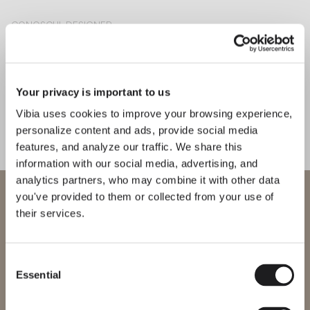
CONOSCI IL DESIGNER
Arik Levy
“C’era qualcosa di magico in
quella scatola così sottile da cui
Your privacy is important to us
usciva la scultura di un enorme
ragno. Alla fine, è una grande
Vibia uses cookies to improve your browsing experience,
dimostrazione di quanto possa
personalize content and ads, provide social media
features, and analyze our traffic. We share this
essere sostenibile il design… di come
information with our social media, advertising, and
possa esistere e scomparire nello
analytics partners, who may combine it with other data
spazio." - Arik Levy
Benvenuto in Vibia
you've provided to them or collected from your use of
their services.
Stai cercando di accedere al nostro
International
website
Scopri di più su Wireflow Free e su tutte le nostre collezioni.
SCOPRI THE EDIT
Leggi tutto
Consent
Essential
SOLUZIONI PER ILLUMINAZIONE
Selection
Seleziona il sito web corretto per la tua regione per assicurarti che
Come comporre con Wireflow Free?
tutti i prodotti disponibili siano conformi alle certificazioni di
sicurezza locali. Nota che alcuni prodotti potrebbero non essere