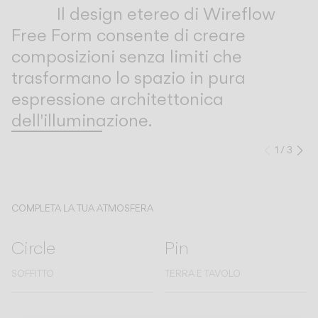
Inspirational Book
Il design etereo di Wireflow
Free Form consente di creare
composizioni senza limiti che
trasformano lo spazio in pura
espressione architettonica
dell'illuminazione.
1
/
3
Preced
Su
COMPLETA LA TUA ATMOSFERA
Circle
Pin
SOFFITTO
TERRA E TAVOLO