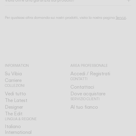
Vibia offre una garanzia sui prodotti?
Per qualsiasi altra domanda sui nostri prodotti, visita la nostra pagina
Servizi
.
INFORMATION
AREA PROFESSIONALE
Su Vibia
Accedi / Registrati
CONTATTI
Carriere
COLLEZIONI
Contattaci
Vedi tutto
Dove acquistare
SERVIZIO CLIENTI
The Latest
Designer
Al tuo fianco
The Edit
LINGUA & REGIONE
Italiano
Italiano
International
International