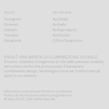
SEGUICI
PIATTAFORME
Instagram
Archdaily
Pinterest
Archello
LinkedIn
Archiproducts
Youtube
Architonic
Facebook
Office Snapshots
VIBIA È UNA MARCA DI ILLUMINAZIONE GLOBALE
Il nostro obiettivo è migliorare la vita delle persone creando
atmosfere uniche che promuovano il benessere,
combinando design, tecnologia e luce per trasformare gli
spazi in cui viviamo.
Mostra di più
Informativa sulla privacy.
Termini e condizioni.
Politica di informazione interna.
Segnalazioni.
© Vibia
2026
.
Tutti i diritti riservati.
Applicazione
Seleziona la tua Wireflow free
SOSPENSIONE