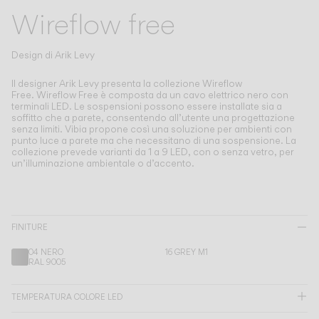
Living the Outdoor
Wireflow free
Composing Pendants
Atmosfere Consapevoli
Design di
Arik Levy
Servizi
Il designer Arik Levy presenta la collezione Wireflow
Free.
Wireflow Free è composta da un cavo elettrico nero con
terminali LED. Le sospensioni possono essere installate sia a
soffitto che a parete, consentendo all’utente una progettazione
Download
senza limiti. Vibia propone così una soluzione per ambienti con
punto luce a parete ma che necessitano di una sospensione. La
collezione prevede varianti da 1 a 9 LED, con o senza vetro, per
Su di noi
un’illuminazione ambientale o d’accento.
Area Professionale
LINGUA
FINITURE
04 NERO
16 GREY M1
RAL 9005
English
Français
Español
TEMPERATURA COLORE LED
Italiano
Deutsch