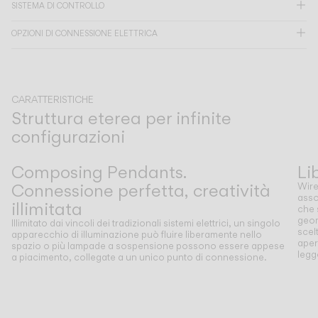
SISTEMA DI CONTROLLO
CATALOGO
OPZIONI DI CONNESSIONE ELETTRICA
US/Canada
CARATTERISTICHE
Struttura eterea per infinite
International
configurazioni
Precedente
Successivo
Composing Pendants.
Li
Connessione perfetta, creatività
Wire
asso
illimitata
che 
geom
Illimitato dai vincoli dei tradizionali sistemi elettrici, un singolo
scel
apparecchio di illuminazione può fluire liberamente nello
aper
spazio o più lampade a sospensione possono essere appese
legg
a piacimento, collegate a un unico punto di connessione.